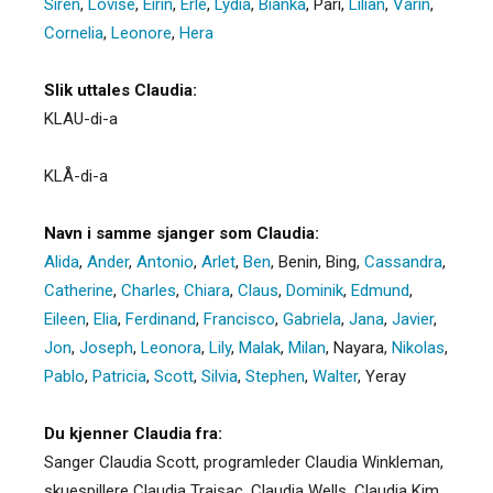
Siren
,
Lovise
,
Eirin
,
Erle
,
Lydia
,
Bianka
,
Pari
,
Lilian
,
Vårin
,
Cornelia
,
Leonore
,
Hera
Slik uttales Claudia:
KLAU-di-a
KLÅ-di-a
Navn i samme sjanger som Claudia:
Alida
,
Ander
,
Antonio
,
Arlet
,
Ben
,
Benin
,
Bing
,
Cassandra
,
Catherine
,
Charles
,
Chiara
,
Claus
,
Dominik
,
Edmund
,
Eileen
,
Elia
,
Ferdinand
,
Francisco
,
Gabriela
,
Jana
,
Javier
,
Jon
,
Joseph
,
Leonora
,
Lily
,
Malak
,
Milan
,
Nayara
,
Nikolas
,
Pablo
,
Patricia
,
Scott
,
Silvia
,
Stephen
,
Walter
,
Yeray
Du kjenner Claudia fra:
Sanger Claudia Scott, programleder Claudia Winkleman,
skuespillere Claudia Traisac, Claudia Wells, Claudia Kim