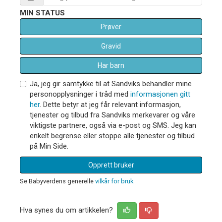
MIN STATUS
Prøver
Gravid
Har barn
Ja, jeg gir samtykke til at Sandviks behandler mine
personopplysninger i tråd med
informasjonen gitt
her
. Dette betyr at jeg får relevant informasjon,
tjenester og tilbud fra Sandviks merkevarer og våre
viktigste partnere, også via e-post og SMS. Jeg kan
enkelt begrense eller stoppe alle tjenester og tilbud
på Min Side.
Opprett bruker
Se Babyverdens generelle
vilkår for bruk
Hva synes du om artikkelen?