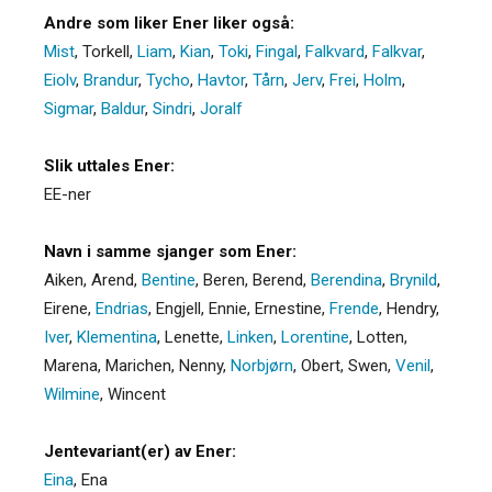
Andre som liker Ener liker også:
Mist
,
Torkell
,
Liam
,
Kian
,
Toki
,
Fingal
,
Falkvard
,
Falkvar
,
Eiolv
,
Brandur
,
Tycho
,
Havtor
,
Tårn
,
Jerv
,
Frei
,
Holm
,
Sigmar
,
Baldur
,
Sindri
,
Joralf
Slik uttales Ener:
EE-ner
Navn i samme sjanger som Ener:
Aiken
,
Arend
,
Bentine
,
Beren
,
Berend
,
Berendina
,
Brynild
,
Eirene
,
Endrias
,
Engjell
,
Ennie
,
Ernestine
,
Frende
,
Hendry
,
Iver
,
Klementina
,
Lenette
,
Linken
,
Lorentine
,
Lotten
,
Marena
,
Marichen
,
Nenny
,
Norbjørn
,
Obert
,
Swen
,
Venil
,
Wilmine
,
Wincent
Jentevariant(er) av Ener:
Eina
,
Ena