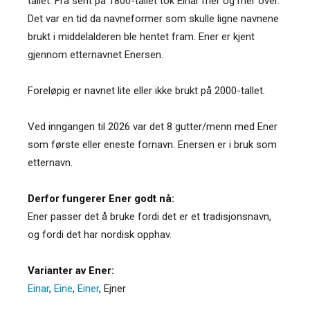
tallet. Fra sent på 1800-tallet tok Einar mer og mer over.
Det var en tid da navneformer som skulle ligne navnene
brukt i middelalderen ble hentet fram. Ener er kjent
gjennom etternavnet Enersen.
Foreløpig er navnet lite eller ikke brukt på 2000-tallet.
Ved inngangen til 2026 var det 8 gutter/menn med Ener
som første eller eneste fornavn. Enersen er i bruk som
etternavn.
Derfor fungerer Ener godt nå:
Ener passer det å bruke fordi det er et tradisjonsnavn,
og fordi det har nordisk opphav.
Varianter av Ener:
Einar
,
Eine
,
Einer
,
Ejner