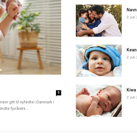
Navn
2. juli
Kean
2. juli
Kiwa
0
2. juli
navn gitt til nyfødte i Danmark i
dte fjorårets...