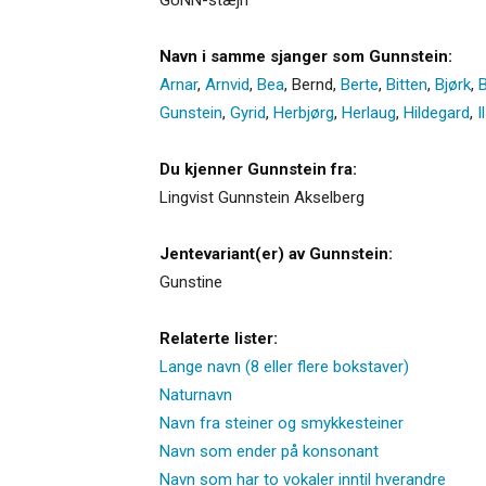
Navn i samme sjanger som Gunnstein:
Arnar
,
Arnvid
,
Bea
,
Bernd
,
Berte
,
Bitten
,
Bjørk
,
B
Gunstein
,
Gyrid
,
Herbjørg
,
Herlaug
,
Hildegard
,
I
Du kjenner Gunnstein fra:
Lingvist Gunnstein Akselberg
Jentevariant(er) av Gunnstein:
Gunstine
Relaterte lister:
Lange navn (8 eller flere bokstaver)
Naturnavn
Navn fra steiner og smykkesteiner
Navn som ender på konsonant
Navn som har to vokaler inntil hverandre