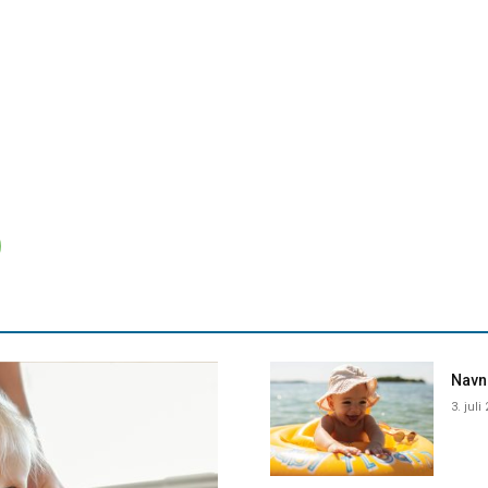
Navne
3. juli