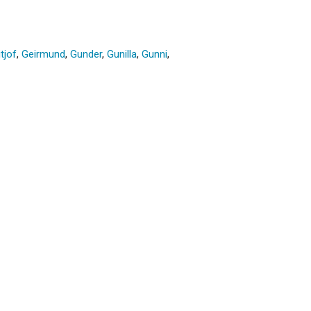
itjof
,
Geirmund
,
Gunder
,
Gunilla
,
Gunni
,