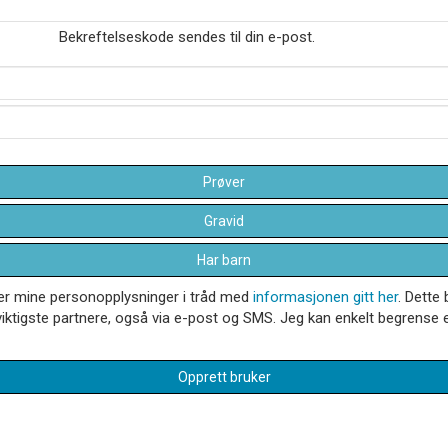
Bekreftelseskode sendes til din e-post.
Prøver
Gravid
Har barn
dler mine personopplysninger i tråd med
informasjonen gitt her
. Dette 
iktigste partnere, også via e-post og SMS. Jeg kan enkelt begrense el
Opprett bruker