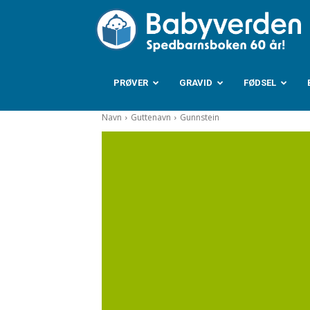
B
PRØVER
GRAVID
FØDSEL
Navn
Guttenavn
Gunnstein