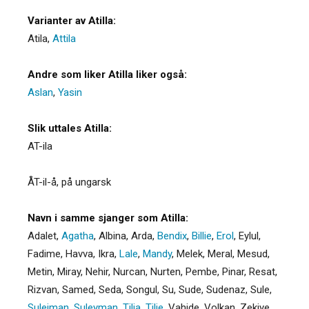
Varianter av Atilla:
Atila
,
Attila
Andre som liker Atilla liker også:
Aslan
,
Yasin
Slik uttales Atilla:
AT-ila
ÅT-il-å, på ungarsk
Navn i samme sjanger som Atilla:
Adalet
,
Agatha
,
Albina
,
Arda
,
Bendix
,
Billie
,
Erol
,
Eylul
,
Fadime
,
Havva
,
Ikra
,
Lale
,
Mandy
,
Melek
,
Meral
,
Mesud
,
Metin
,
Miray
,
Nehir
,
Nurcan
,
Nurten
,
Pembe
,
Pinar
,
Resat
,
Rizvan
,
Samed
,
Seda
,
Songul
,
Su
,
Sude
,
Sudenaz
,
Sule
,
Suleiman
,
Suleyman
,
Tilia
,
Tilje
,
Vahide
,
Volkan
,
Zekiye