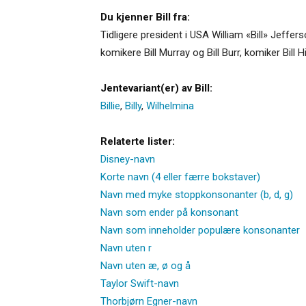
Du kjenner Bill fra:
Tidligere president i USA William «Bill» Jeffers
komikere Bill Murray og Bill Burr, komiker Bill
Jentevariant(er) av Bill:
Billie
,
Billy
,
Wilhelmina
Relaterte lister:
Disney-navn
Korte navn (4 eller færre bokstaver)
Navn med myke stoppkonsonanter (b, d, g)
Navn som ender på konsonant
Navn som inneholder populære konsonanter
Navn uten r
Navn uten æ, ø og å
Taylor Swift-navn
Thorbjørn Egner-navn