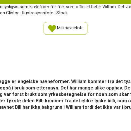
nsynligvis som kjæleform for folk som offisielt heter William. Det var
on Clinton. Illustrasjonsfoto: iStock
Min navneliste
m. Begge er engelske navneformer. William kommer fra det t
 er også i bruk som etternavn. Det har mange ulike opphav. D
 var først brukt som yrkesbetegnelse for noen som skar ti
der første delen Bill- kommer fra det eldre tyske billi, som 
avnet Bill har ikke bakgrunn i William fordi det ikke var i b