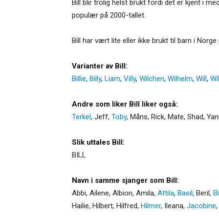
Bill blir trolig helst brukt fordi det er kjent i
populær på 2000-tallet.
Bill har vært lite eller ikke brukt til barn i Norge
Varianter av Bill:
Billie
,
Billy
,
Liam
,
Villy
,
Wilchen
,
Wilhelm
,
Will
,
Wi
Andre som liker Bill liker også:
Terkel
,
Jeff
,
Toby
,
Måns
,
Rick
,
Mate
,
Shad
,
Yan
Slik uttales Bill:
BILL
Navn i samme sjanger som Bill:
Abbi
,
Ailene
,
Albion
,
Amila
,
Attila
,
Basil
,
Beril
,
B
Hailie
,
Hilbert
,
Hilfred
,
Hilmer
,
Ileana
,
Jacobine