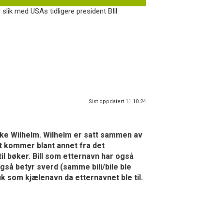
 slik med USAs tidligere president BIll
Sist oppdatert 11.10.24
yske Wilhelm. Wilhelm er satt sammen av
et kommer blant annet fra det
l bøker. Bill som etternavn har også
også betyr sverd (samme bili/bile ble
ruk som kjælenavn da etternavnet ble til.