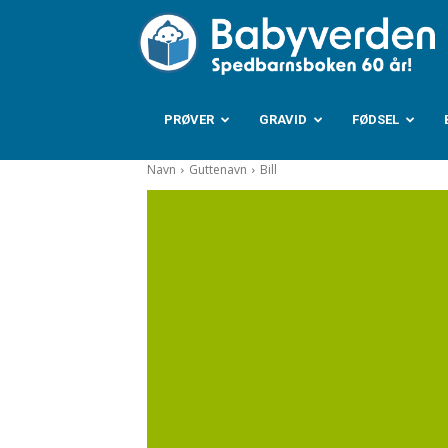
B
PRØVER
GRAVID
FØDSEL
Navn
Guttenavn
Bill