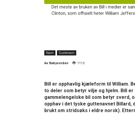
Det meste av bruken av Bill i medier er san
Clinton, som offisielt heter William Jeffers
Navn
Guttenavn
Av
Babyverden
1113
Bill er opphavlig kjæleform til Willia
to deler som betyr vilje og hjelm. Bill
gammelengelske bil som betyr sverd, og
opphav i det tyske guttenavnet Billard, 
brukt om stridsøks i eldre norsk). Ettern