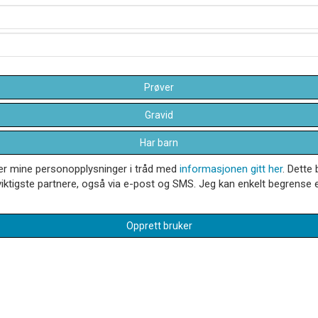
Prøver
Gravid
Har barn
dler mine personopplysninger i tråd med
informasjonen gitt her
. Dette 
iktigste partnere, også via e-post og SMS. Jeg kan enkelt begrense el
Opprett bruker