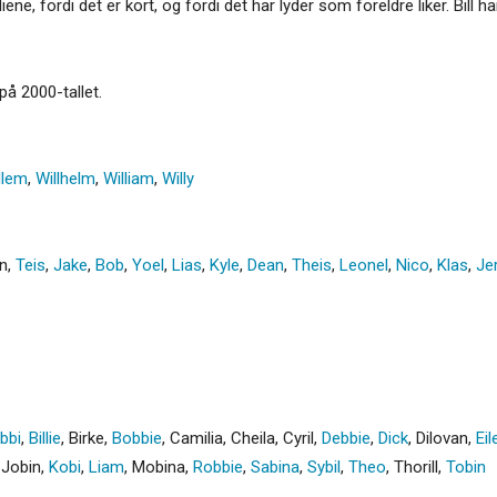
 mediene, fordi det er kort, og fordi det har lyder som foreldre liker. Bi
 på 2000-tallet.
llem
,
Willhelm
,
William
,
Willy
n
,
Teis
,
Jake
,
Bob
,
Yoel
,
Lias
,
Kyle
,
Dean
,
Theis
,
Leonel
,
Nico
,
Klas
,
Je
ibbi
,
Billie
,
Birke
,
Bobbie
,
Camilia
,
Cheila
,
Cyril
,
Debbie
,
Dick
,
Dilovan
,
Eil
,
Jobin
,
Kobi
,
Liam
,
Mobina
,
Robbie
,
Sabina
,
Sybil
,
Theo
,
Thorill
,
Tobin