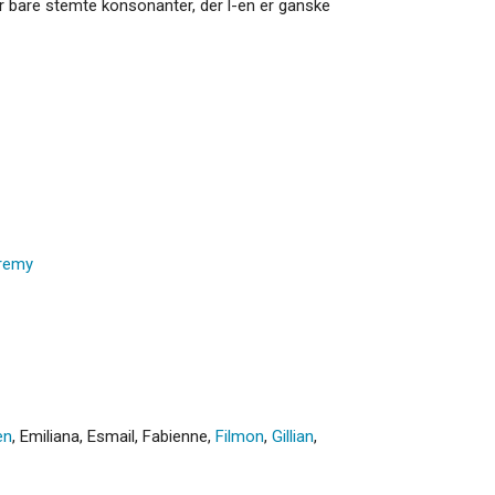
ll har bare stemte konsonanter, der l-en er ganske
remy
en
,
Emiliana
,
Esmail
,
Fabienne
,
Filmon
,
Gillian
,