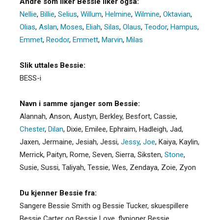
Andre som liker Bessie liker også:
Nellie
,
Billie
,
Selius
,
Willum
,
Helmine
,
Wilmine
,
Oktavian
,
Olias
,
Aslan
,
Moses
,
Eliah
,
Silas
,
Olaus
,
Teodor
,
Hampus
,
Emmet
,
Reodor
,
Emmett
,
Marvin
,
Milas
Slik uttales Bessie:
BESS-i
Navn i samme sjanger som Bessie:
Alannah
,
Anson
,
Austyn
,
Berkley
,
Besfort
,
Cassie
,
Chester
,
Dilan
,
Dixie
,
Emilee
,
Ephraim
,
Hadleigh
,
Jad
,
Jaxen
,
Jermaine
,
Jesiah
,
Jessi
,
Jessy
,
Joe
,
Kaiya
,
Kaylin
,
Merrick
,
Paityn
,
Rome
,
Seven
,
Sierra
,
Siksten
,
Stone
,
Susie
,
Sussi
,
Taliyah
,
Tessie
,
Wes
,
Zendaya
,
Zoie
,
Zyon
Du kjenner Bessie fra:
Sangere Bessie Smith og Bessie Tucker, skuespillere
Bessie Carter og Bessie Love, flypioner Bessie