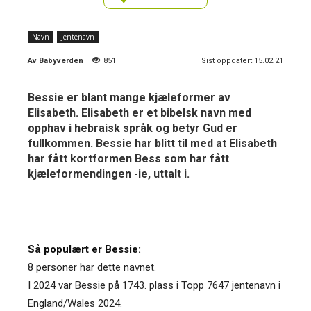
Navn
Jentenavn
Av
Babyverden
851
Sist oppdatert 15.02.21
Bessie er blant mange kjæleformer av
Elisabeth. Elisabeth er et bibelsk navn med
opphav i hebraisk språk og betyr Gud er
fullkommen. Bessie har blitt til med at Elisabeth
har fått kortformen Bess som har fått
kjæleformendingen -ie, uttalt i.
Så populært er Bessie:
8 personer har dette navnet.
I 2024 var Bessie på 1743. plass i Topp 7647 jentenavn i
England/Wales 2024.