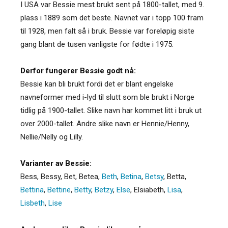
I USA var Bessie mest brukt sent på 1800-tallet, med 9.
plass i 1889 som det beste. Navnet var i topp 100 fram
til 1928, men falt så i bruk. Bessie var foreløpig siste
gang blant de tusen vanligste for fødte i 1975.
Derfor fungerer Bessie godt nå:
Bessie kan bli brukt fordi det er blant engelske
navneformer med i-lyd til slutt som ble brukt i Norge
tidlig på 1900-tallet. Slike navn har kommet litt i bruk ut
over 2000-tallet. Andre slike navn er Hennie/Henny,
Nellie/Nelly og Lilly.
Varianter av Bessie:
Bess
,
Bessy
,
Bet
,
Betea
,
Beth
,
Betina
,
Betsy
,
Betta
,
Bettina
,
Bettine
,
Betty
,
Betzy
,
Else
,
Elsiabeth
,
Lisa
,
Lisbeth
,
Lise