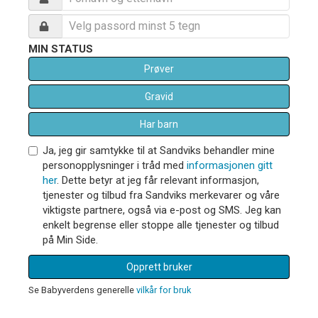
MIN STATUS
Prøver
Gravid
Har barn
Ja, jeg gir samtykke til at Sandviks behandler mine
personopplysninger i tråd med
informasjonen gitt
her
. Dette betyr at jeg får relevant informasjon,
tjenester og tilbud fra Sandviks merkevarer og våre
viktigste partnere, også via e-post og SMS. Jeg kan
enkelt begrense eller stoppe alle tjenester og tilbud
på Min Side.
Opprett bruker
Se Babyverdens generelle
vilkår for bruk