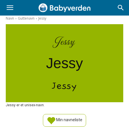
Navn
Guttenavn
Jessy
Jessy
Jessy
Jessy
Jessy er et unisex-navn.
Min navneliste