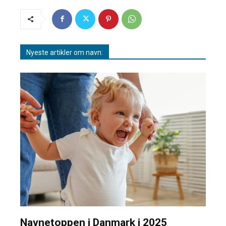
Nyeste artikler om navn:
Navnetoppen i Danmark i 2025