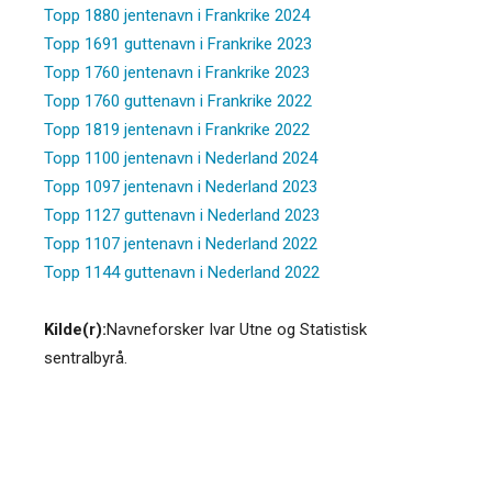
Topp 1880 jentenavn i Frankrike 2024
Topp 1691 guttenavn i Frankrike 2023
Topp 1760 jentenavn i Frankrike 2023
Topp 1760 guttenavn i Frankrike 2022
Topp 1819 jentenavn i Frankrike 2022
Topp 1100 jentenavn i Nederland 2024
Topp 1097 jentenavn i Nederland 2023
Topp 1127 guttenavn i Nederland 2023
Topp 1107 jentenavn i Nederland 2022
Topp 1144 guttenavn i Nederland 2022
Kilde(r):
Navneforsker Ivar Utne og Statistisk
sentralbyrå.