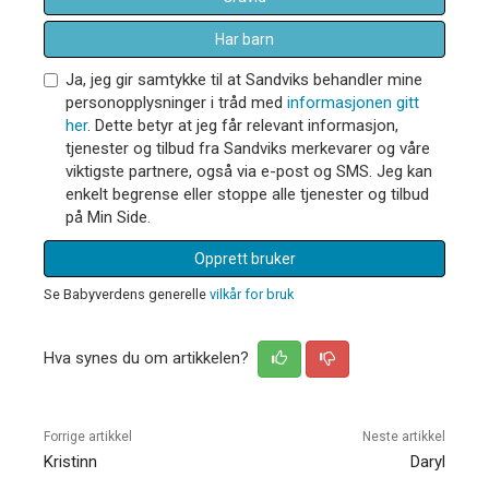
Har barn
Ja, jeg gir samtykke til at Sandviks behandler mine
personopplysninger i tråd med
informasjonen gitt
her
. Dette betyr at jeg får relevant informasjon,
tjenester og tilbud fra Sandviks merkevarer og våre
viktigste partnere, også via e-post og SMS. Jeg kan
enkelt begrense eller stoppe alle tjenester og tilbud
på Min Side.
Opprett bruker
Se Babyverdens generelle
vilkår for bruk
Hva synes du om artikkelen?
Forrige artikkel
Neste artikkel
Kristinn
Daryl