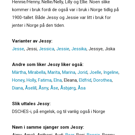
Hennie/Henny, Nellie/Nelly, Lilly og Ellie. Noen slike
kommer i bruk fordi de også var i bruk i Norge tidlig på
1900-tallet. Både Jessy og Jessie var litt i bruk for
jenter i Norge på den tiden.
Varianter av Jessy:
Jesse
,
Jessi
,
Jessica
,
Jessie
,
Jessika
,
Jessye
,
Jiska
Andre som liker Jessy liker også:
Märtha
,
Mirabella
,
Marita
,
Marina
,
Jorid
,
Joelle
,
Ingeline
,
Honey
,
Holly
,
Fatima
,
Elna
,
Eleana
,
Eldfrid
,
Dorothea
,
Diana
,
Åselill
,
Åsny
,
Åse
,
Åsbjørg
,
Åsa
Slik uttales Jessy:
DSCHES-i, på engelsk, og til vanlig også i Norge
Navn i samme sjanger som Jessy:
Aimy
,
Ameli
,
Anthoni
,
Audi
,
Bear
,
Beni
,
Bessie
,
Bonny
,