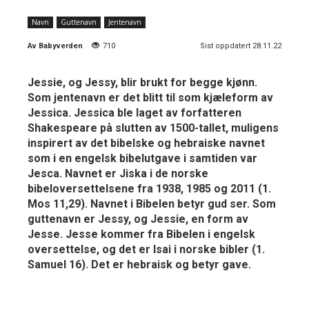
Navn
Guttenavn
Jentenavn
Av
Babyverden
710
Sist oppdatert 28.11.22
Jessie, og Jessy, blir brukt for begge kjønn.
Som jentenavn er det blitt til som kjæleform av
Jessica. Jessica ble laget av forfatteren
Shakespeare på slutten av 1500-tallet, muligens
inspirert av det bibelske og hebraiske navnet
som i en engelsk bibelutgave i samtiden var
Jesca. Navnet er Jiska i de norske
bibeloversettelsene fra 1938, 1985 og 2011 (1.
Mos 11,29). Navnet i Bibelen betyr gud ser. Som
guttenavn er Jessy, og Jessie, en form av
Jesse. Jesse kommer fra Bibelen i engelsk
oversettelse, og det er Isai i norske bibler (1.
Samuel 16). Det er hebraisk og betyr gave.