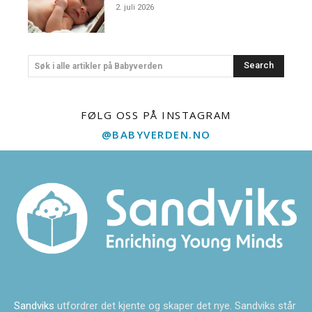
2. juli 2026
Search
Søk i alle artikler på Babyverden
FØLG OSS PÅ INSTAGRAM
@BABYVERDEN.NO
Sandviks
utfordrer det kjente og skaper det nye. Sandviks står