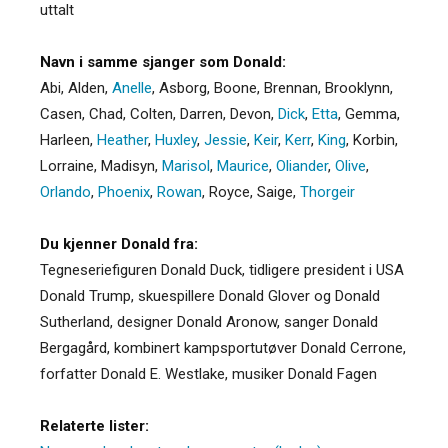
uttalt
Navn i samme sjanger som Donald:
Abi
,
Alden
,
Anelle
,
Asborg
,
Boone
,
Brennan
,
Brooklynn
,
Casen
,
Chad
,
Colten
,
Darren
,
Devon
,
Dick
,
Etta
,
Gemma
,
Harleen
,
Heather
,
Huxley
,
Jessie
,
Keir
,
Kerr
,
King
,
Korbin
,
Lorraine
,
Madisyn
,
Marisol
,
Maurice
,
Oliander
,
Olive
,
Orlando
,
Phoenix
,
Rowan
,
Royce
,
Saige
,
Thorgeir
Du kjenner Donald fra:
Tegneseriefiguren Donald Duck, tidligere president i USA
Donald Trump, skuespillere Donald Glover og Donald
Sutherland, designer Donald Aronow, sanger Donald
Bergagård, kombinert kampsportutøver Donald Cerrone,
forfatter Donald E. Westlake, musiker Donald Fagen
Relaterte lister: