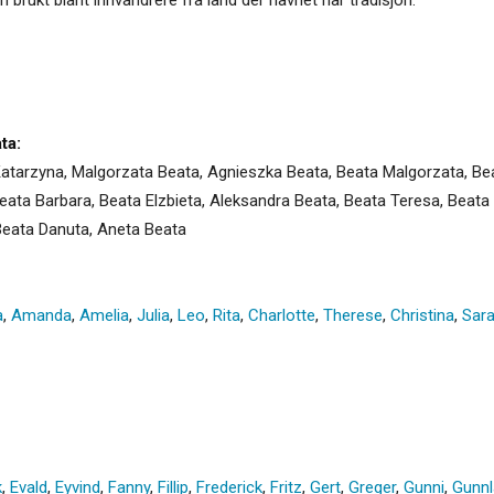
ta:
atarzyna, Malgorzata Beata, Agnieszka Beata, Beata Malgorzata, Be
ata Barbara, Beata Elzbieta, Aleksandra Beata, Beata Teresa, Beata
Beata Danuta, Aneta Beata
a
,
Amanda
,
Amelia
,
Julia
,
Leo
,
Rita
,
Charlotte
,
Therese
,
Christina
,
Sar
k
,
Evald
,
Eyvind
,
Fanny
,
Fillip
,
Frederick
,
Fritz
,
Gert
,
Greger
,
Gunni
,
Gunn