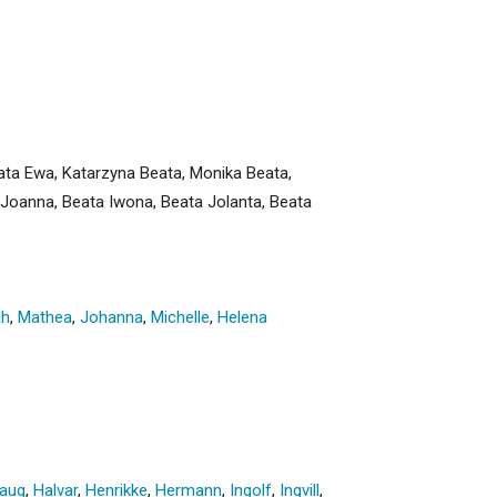
ata Ewa, Katarzyna Beata, Monika Beata,
 Joanna, Beata Iwona, Beata Jolanta, Beata
ah
,
Mathea
,
Johanna
,
Michelle
,
Helena
laug
,
Halvar
,
Henrikke
,
Hermann
,
Ingolf
,
Ingvill
,