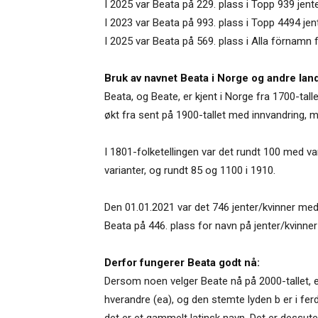
I 2025 var Beata på 229. plass i Topp 939 jent
I 2023 var Beata på 993. plass i Topp 4494 jen
I 2025 var Beata på 569. plass i Alla förnamn f
Bruk av navnet Beata i Norge og andre land
Beata, og Beate, er kjent i Norge fra 1700-tall
økt fra sent på 1900-tallet med innvandring, 
I 1801-folketellingen var det rundt 100 med va
varianter, og rundt 85 og 1100 i 1910.
Den 01.01.2021 var det 746 jenter/kvinner med
Beata på 446. plass for navn på jenter/kvinner
Derfor fungerer Beata godt nå:
Dersom noen velger Beate nå på 2000-tallet, er 
hverandre (ea), og den stemte lyden b er i fe
det er et gammelt latinsk navn. Det er dessuten