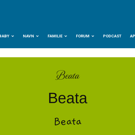
abyverden.no
BABY
NAVN
FAMILIE
FORUM
PODCAST
A
Beata
Beata
Beata