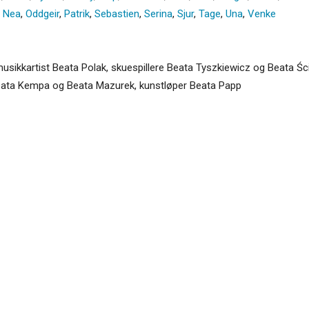
,
Nea
,
Oddgeir
,
Patrik
,
Sebastien
,
Serina
,
Sjur
,
Tage
,
Una
,
Venke
sikkartist Beata Polak, skuespillere Beata Tyszkiewicz og Beata Ści
Beata Kempa og Beata Mazurek, kunstløper Beata Papp