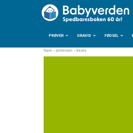
B
PRØVER
GRAVID
FØDSEL
Navn
Jentenavn
Beata