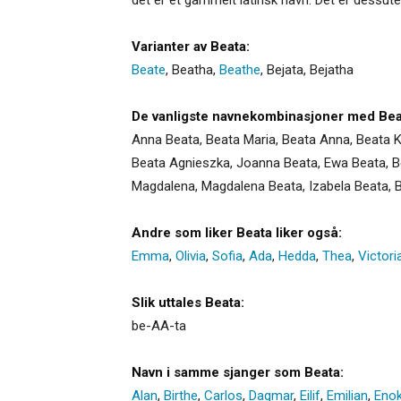
Varianter av Beata:
Beate
,
Beatha
,
Beathe
,
Bejata
,
Bejatha
De vanligste navnekombinasjoner med Bea
Anna Beata, Beata Maria, Beata Anna, Beata K
Beata Agnieszka, Joanna Beata, Ewa Beata, Be
Magdalena, Magdalena Beata, Izabela Beata, 
Andre som liker Beata liker også:
Emma
,
Olivia
,
Sofia
,
Ada
,
Hedda
,
Thea
,
Victori
Slik uttales Beata:
be-AA-ta
Navn i samme sjanger som Beata:
Alan
,
Birthe
,
Carlos
,
Dagmar
,
Eilif
,
Emilian
,
Eno