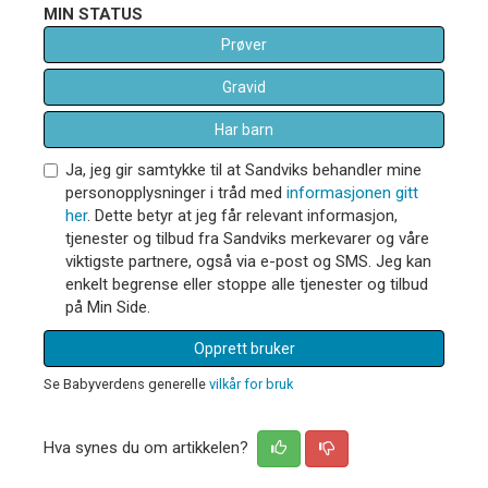
MIN STATUS
Prøver
Gravid
Har barn
Ja, jeg gir samtykke til at Sandviks behandler mine
personopplysninger i tråd med
informasjonen gitt
her
. Dette betyr at jeg får relevant informasjon,
tjenester og tilbud fra Sandviks merkevarer og våre
viktigste partnere, også via e-post og SMS. Jeg kan
enkelt begrense eller stoppe alle tjenester og tilbud
på Min Side.
Opprett bruker
Se Babyverdens generelle
vilkår for bruk
Hva synes du om artikkelen?