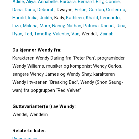
Adine
,
Aliya
,
Annabelle
,
Barbara
,
Bernard
,
Billy
,
Connie
,
Dana
,
Dario
,
Deborah
,
Dwayne
,
Felipe
,
Gordon
,
Guillermo
,
Harold
,
India
,
Judith
,
Kady
,
Kathleen
,
Khalid
,
Leonardo
,
Liza
,
Malena
,
Marc
,
Nancy
,
Nathan
,
Patricia
,
Raquel
,
Rina
,
Ryan
,
Ted
,
Timothy
,
Valentin
,
Van
,
Wendell
,
Zainab
Du kjenner Wendy fra:
Karakteren Wendy Darling fra “Peter Pan”, programleder
Wendy Williams, musiker og komponist Wendy Carlos,
sangere Wendy James og Wendy Shay, karakteren
Wendy i tv-serien “Breaking Bad”, Wendy (Shon Seung-
wan) fra popgruppen “Red Velvet”
Guttevarianter(er) av Wendy:
Wendel
,
Wendelin
Relaterte lister:
Disney-navn