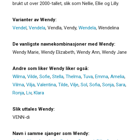
brukt ut over 2000-tallet, slik som Nellie, Ellie og Lilly.
Varianter av Wendy:
Vendel
,
Vendela
,
Vendla
,
Vendy
,
Wendela
,
Wendelina
De vanligste navnekombinasjoner med Wendy:
Wendy Marie, Wendy Elizabeth, Wendy Ann, Wendy Jane
Andre som liker Wendy liker også:
Wilma
,
Vilde
,
Sofie
,
Stella
,
Thelma
,
Tuva
,
Emma
,
Amelia
,
Vilma
,
Vilja
,
Valentina
,
Tilde
,
Vilje
,
Sol
,
Sofia
,
Sonja
,
Sara
,
Ronja
,
Liv
,
Klara
Slik uttales Wendy:
VENN-di
Navn i samme sjanger som Wendy: