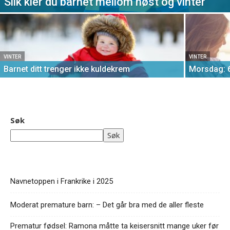
Slik kler du barnet mellom høst og vinter
VINTER
VINTER
Barnet ditt trenger ikke kuldekrem
Morsdag: 
Søk
Søk
Navnetoppen i Frankrike i 2025
Moderat premature barn: – Det går bra med de aller fleste
Prematur fødsel: Ramona måtte ta keisersnitt mange uker før