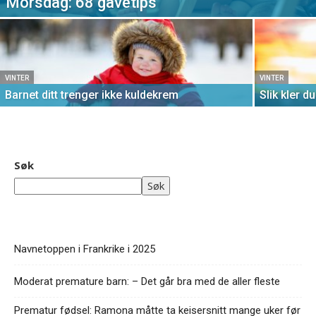
Morsdag: 68 gavetips
VINTER
VINTER
Barnet ditt trenger ikke kuldekrem
Slik kler d
Søk
Søk
Navnetoppen i Frankrike i 2025
Moderat premature barn: – Det går bra med de aller fleste
Prematur fødsel: Ramona måtte ta keisersnitt mange uker før