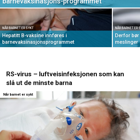
barnevaksinasjons-programmet
NÅR BARNET ER SYKT
NÅR BARNET ER 
Hepatitt B-vaksine innføres i
Derfor bør
barnevaksinasjonsprogrammet
meslinger
RS-virus – luftveisinfeksjonen som kan
slå ut de minste barna
Når barnet er sykt