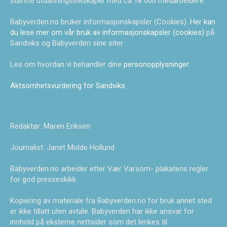
største utdanningsselskaper med ca 18 000 medarbeidere.
Babyverden.no bruker informasjonskapsler (Cookies).
Her kan
du lese mer om vår bruk av informasjonskapsler (cookies)
på
Sandviks og Babyverden sine siter.
Les om hvordan vi behandler dine
personopplysninger
.
Aktsomhetsvurdering for Sandviks
.
Redaktør: Maren Eriksen
Journalist: Janet Molde Hollund
Babyverden.no arbeider etter Vær Varsom- plakatens regler
for god presseskikk.
Kopiering av materiale fra Babyverden.no for bruk annet sted
er ikke tillatt uten avtale. Babyverden har ikke ansvar for
innhold på eksterne nettsider som det lenkes til.