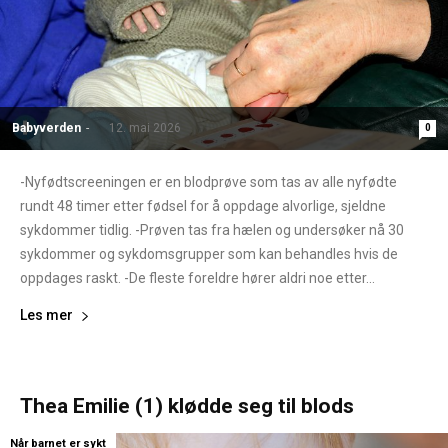
Babyverden
-
12. mai 2026
0
-Nyfødtscreeningen er en blodprøve som tas av alle nyfødte
rundt 48 timer etter fødsel for å oppdage alvorlige, sjeldne
sykdommer tidlig. -Prøven tas fra hælen og undersøker nå 30
sykdommer og sykdomsgrupper som kan behandles hvis de
oppdages raskt. -De fleste foreldre hører aldri noe etter...
Les mer
Thea Emilie (1) klødde seg til blods
Når barnet er sykt