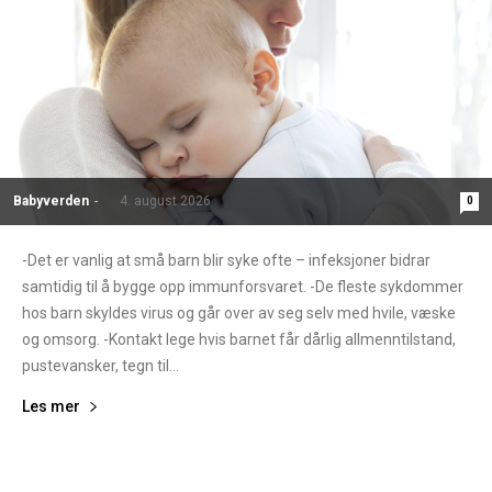
Babyverden
-
4. august 2026
0
-Det er vanlig at små barn blir syke ofte – infeksjoner bidrar
samtidig til å bygge opp immunforsvaret. -De fleste sykdommer
hos barn skyldes virus og går over av seg selv med hvile, væske
og omsorg. -Kontakt lege hvis barnet får dårlig allmenntilstand,
pustevansker, tegn til...
Les mer