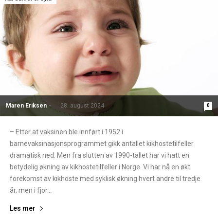
Maren Eriksen
-
28. august 2024
0
– Etter at vaksinen ble innført i 1952 i
barnevaksinasjonsprogrammet gikk antallet kikhostetilfeller
dramatisk ned. Men fra slutten av 1990-tallet har vi hatt en
betydelig økning av kikhostetilfeller i Norge. Vi har nå en økt
forekomst av kikhoste med syklisk økning hvert andre til tredje
år, men i fjor...
Les mer