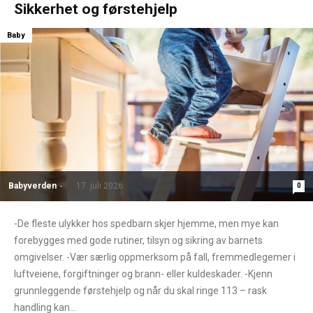
Sikkerhet og førstehjelp
Baby
Babyverden
-
17. juli 2026
0
-De fleste ulykker hos spedbarn skjer hjemme, men mye kan
forebygges med gode rutiner, tilsyn og sikring av barnets
omgivelser. -Vær særlig oppmerksom på fall, fremmedlegemer i
luftveiene, forgiftninger og brann- eller kuldeskader. -Kjenn
grunnleggende førstehjelp og når du skal ringe 113 – rask
handling kan...