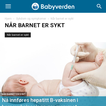
Hjem
Sykdom og symptomer
Når barnet er sykt
NÅR BARNET ER SYKT
Når barnet er sykt
NÅR BARNET ER SYKT
Nå innføres hepatitt B-vaksinen i