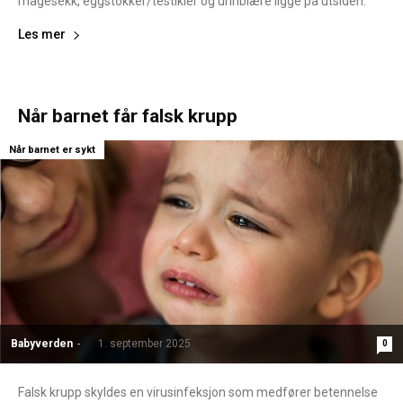
magesekk, eggstokker/testikler og urinblære ligge på utsiden.
Les mer
Når barnet får falsk krupp
Når barnet er sykt
Babyverden
-
1. september 2025
0
Falsk krupp skyldes en virusinfeksjon som medfører betennelse