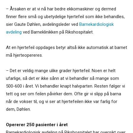
– Årsaken er at vi nå har bedre ekkomaskiner og dermed
finner flere små og ubetydelige hjertefeil som ikke behandles,
sier Gaute Døhlen, avdelingsleder ved
Barnekardiologisk
avdeling
ved Barneklinikken på Rikshospitalet.
At en hjertefeil oppdages betyr altså ikke automatisk at barnet
må hjerteopereres.
– Det er veldig mange ulike grader hjertefeil. Noen er helt
ufarlige, så det er ikke sånn at vi behandler så mange som
500-600 i året. Vi behandler knapt halvparten. Resten følger vi
tett og ser om feilen påvirker dem. Ofte gir vi slipp på barna
når de vokser til, og vi ser at hjertefeilen ikke var farlig for
dem, Døhlen.
Opererer 250 pasienter i året
Barnekardiologisk avdeling på Rikshospitalet har oversikt over