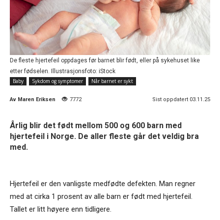
De fleste hjertefeil oppdages før barnet blir født, eller på sykehuset like
etter fødselen. Illustrasjonsfoto: iStock
Baby
Sykdom og symptomer
Når barnet er sykt
Av
Maren Eriksen
7772
Sist oppdatert 03.11.25
Årlig blir det født mellom 500 og 600 barn med
hjertefeil i Norge. De aller fleste går det veldig bra
med.
Hjertefeil er den vanligste medfødte defekten. Man regner
med at cirka 1 prosent av alle barn er født med hjertefeil.
Tallet er litt høyere enn tidligere.