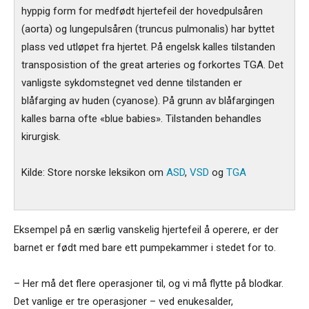
hyppig form for medfødt hjertefeil der hovedpulsåren
(aorta) og lungepulsåren (truncus pulmonalis) har byttet
plass ved utløpet fra hjertet. På engelsk kalles tilstanden
transposistion of the great arteries og forkortes TGA. Det
vanligste sykdomstegnet ved denne tilstanden er
blåfarging av huden (cyanose). På grunn av blåfargingen
kalles barna ofte «blue babies». Tilstanden behandles
kirurgisk.
Kilde: Store norske leksikon om
ASD
,
VSD
og
TGA
Eksempel på en særlig vanskelig hjertefeil å operere, er der
barnet er født med bare ett pumpekammer i stedet for to.
– Her må det flere operasjoner til, og vi må flytte på blodkar.
Det vanlige er tre operasjoner – ved enukesalder,