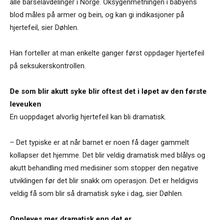
alle barselavdelinger i Norge. Oksygenmetningen i babyens
blod måles på armer og bein, og kan gi indikasjoner på
hjertefeil, sier Døhlen.
Han forteller at man enkelte ganger først oppdager hjertefeil
på seksukerskontrollen.
De som blir akutt syke blir oftest det i løpet av den første
leveuken
En uoppdaget alvorlig hjertefeil kan bli dramatisk.
– Det typiske er at når barnet er noen få dager gammelt
kollapser det hjemme. Det blir veldig dramatisk med blålys og
akutt behandling med medisiner som stopper den negative
utviklingen før det blir snakk om operasjon. Det er heldigvis
veldig få som blir så dramatisk syke i dag, sier Døhlen.
Oppleves mer dramatisk enn det er