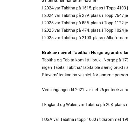
31 personer har dette navnet.
I 2024 var Tabitha på 1615. plass i Topp 4103
I 2024 var Tabitha på 279. plass i Topp 7647 
I 2025 var Tabitha på 885. plass i Topp 1122 je
I 2025 var Tabitha på 474. plass i Topp 1024 j
I 2025 var Tabitha på 2103. plass i Alla förnam
Bruk av navnet Tabitha i Norge og andre la
Tabitha og Tabita kom litt i bruk i Norge på 17
ingen Tabita. Tabitha/Tabita ble særlig brukt i 
Stavemåter kan ha vekslet for samme personer f
Ved inngangen til 2021 var det 26 jenter/kvinn
I England og Wales var Tabitha på 208. plass i
I USA var Tabitha i topp 1000 i tidsrommet 1966