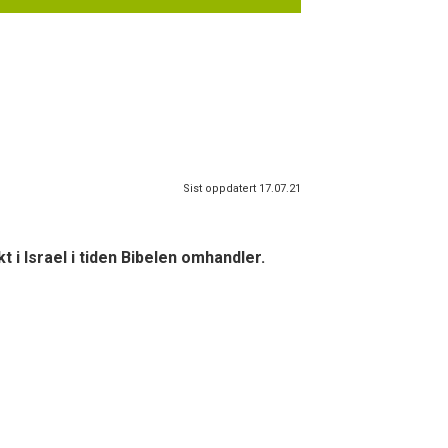
Sist oppdatert 17.07.21
t i Israel i tiden Bibelen omhandler.