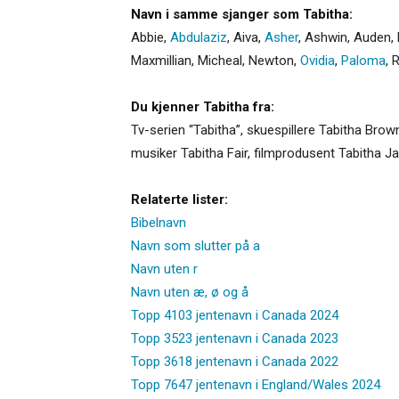
Navn i samme sjanger som Tabitha:
Abbie
,
Abdulaziz
,
Aiva
,
Asher
,
Ashwin
,
Auden
,
Maxmillian
,
Micheal
,
Newton
,
Ovidia
,
Paloma
,
R
Du kjenner Tabitha fra:
Tv-serien “Tabitha”, skuespillere Tabitha Brow
musiker Tabitha Fair, filmprodusent Tabitha J
Relaterte lister:
Bibelnavn
Navn som slutter på a
Navn uten r
Navn uten æ, ø og å
Topp 4103 jentenavn i Canada 2024
Topp 3523 jentenavn i Canada 2023
Topp 3618 jentenavn i Canada 2022
Topp 7647 jentenavn i England/Wales 2024