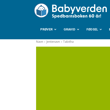
B
PRØVER
GRAVID
FØDSEL
Navn
Jentenavn
Tabitha