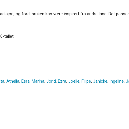
 tradisjon, og fordi bruken kan være inspirert fra andre land. Det pas
0-tallet.
ita
,
Athelia
,
Esra
,
Marina
,
Jorid
,
Ezra
,
Joelle
,
Filipe
,
Janicke
,
Ingeline
,
J