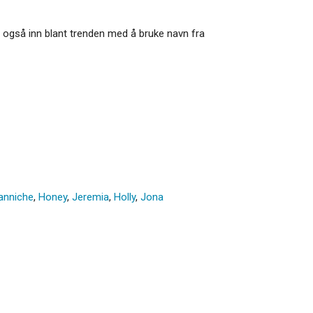
ser også inn blant trenden med å bruke navn fra
anniche
,
Honey
,
Jeremia
,
Holly
,
Jona