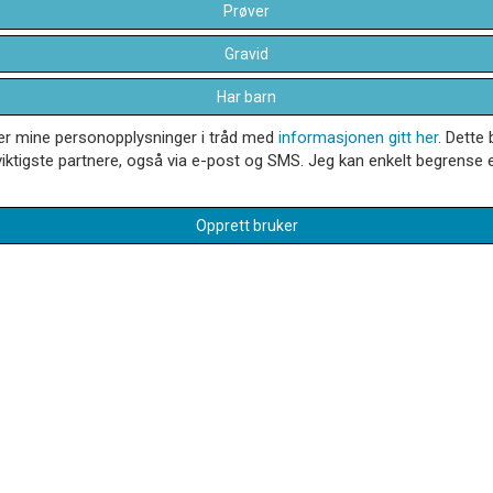
Prøver
Gravid
Har barn
dler mine personopplysninger i tråd med
informasjonen gitt her
. Dette 
iktigste partnere, også via e-post og SMS. Jeg kan enkelt begrense el
Opprett bruker