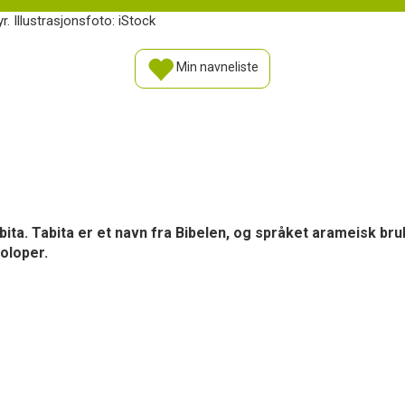
r. Illustrasjonsfoto: iStock
Min navneliste
bita. Tabita er et navn fra Bibelen, og språket arameisk bruk
toloper.