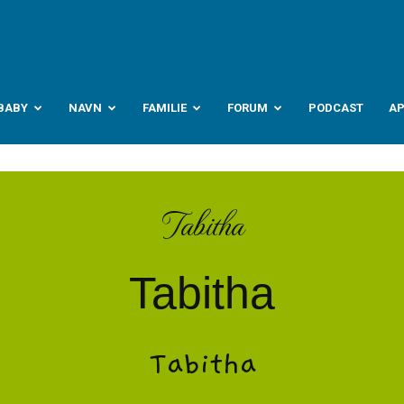
abyverden.no
BABY
NAVN
FAMILIE
FORUM
PODCAST
A
Tabitha
Tabitha
Tabitha