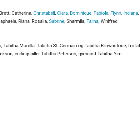
Brett
,
Catherina
,
Christabell
,
Ciara
,
Dominique
,
Fabiola
,
Flynn
,
Indiana
aphaela
,
Riana
,
Rosalia
,
Sabrine
,
Sharmila
,
Talina
,
Winifred
n, Tabitha Morella, Tabitha St. Germain og Tabitha Brownstone, forfat
ackson, curlingspiller Tabitha Peterson, gymnast Tabitha Yim