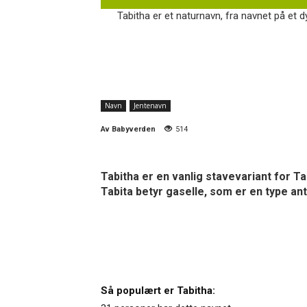
Tabitha er et naturnavn, fra navnet på et dy
Navn
Jentenavn
Av
Babyverden
514
Tabitha er en vanlig stavevariant for Ta
Tabita betyr gaselle, som er en type an
Så populært er Tabitha: