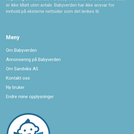
er ikke tillatt uten avtale. Babyverden har ikke ansvar for
innhold på eksterne nettsider som det lenkes til.
Meny
Om Babyverden
Annonsering på Babyverden
Om Sandviks AS
Kontakt oss
Ny bruker
Endre mine opplysninger