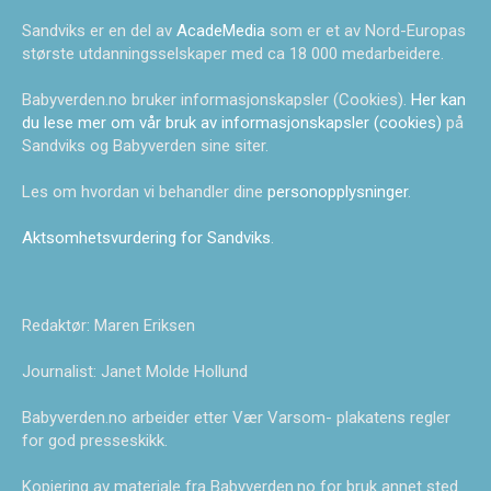
Sandviks er en del av
AcadeMedia
som er et av Nord-Europas
største utdanningsselskaper med ca 18 000 medarbeidere.
Babyverden.no bruker informasjonskapsler (Cookies).
Her kan
du lese mer om vår bruk av informasjonskapsler (cookies)
på
Sandviks og Babyverden sine siter.
Les om hvordan vi behandler dine
personopplysninger
.
Aktsomhetsvurdering for Sandviks
.
Redaktør: Maren Eriksen
Journalist: Janet Molde Hollund
Babyverden.no arbeider etter Vær Varsom- plakatens regler
for god presseskikk.
Kopiering av materiale fra Babyverden.no for bruk annet sted