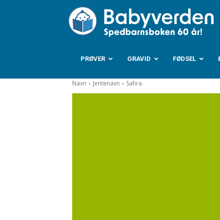
B
PRØVER
GRAVID
FØDSEL
Navn
Jentenavn
Sahra