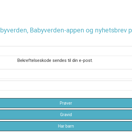
 Babyverden, Babyverden-appen og nyhetsbrev p
Bekreftelseskode sendes til din e-post.
Prøver
Gravid
Har barn