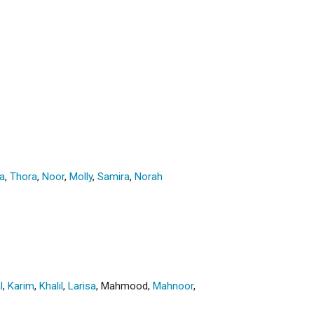
a
,
Thora
,
Noor
,
Molly
,
Samira
,
Norah
l
,
Karim
,
Khalil
,
Larisa
,
Mahmood
,
Mahnoor
,