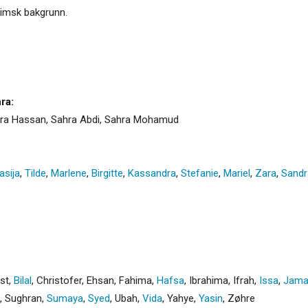
slimsk bakgrunn.
ra:
hra Hassan, Sahra Abdi, Sahra Mohamud
asija
,
Tilde
,
Marlene
,
Birgitte
,
Kassandra
,
Stefanie
,
Mariel
,
Zara
,
Sandr
st
,
Bilal
,
Christofer
,
Ehsan
,
Fahima
,
Hafsa
,
Ibrahima
,
Ifrah
,
Issa
,
Jama
,
Sughran
,
Sumaya
,
Syed
,
Ubah
,
Vida
,
Yahye
,
Yasin
,
Zøhre