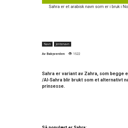
Sahra er et arabisk navn som er i bruk i No
Navn
Jentenavn
Av
Babyverden
1522
Sahra er variant av Zahra, som begge e
/Al-Sahra blir brukt som et alternativt
prinsesse.
Så populært er Sahra: