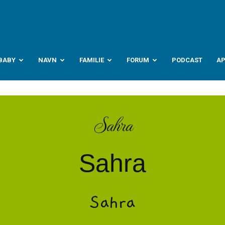
abyverden.no
BABY
NAVN
FAMILIE
FORUM
PODCAST
A
Sahra
Sahra
Sahra