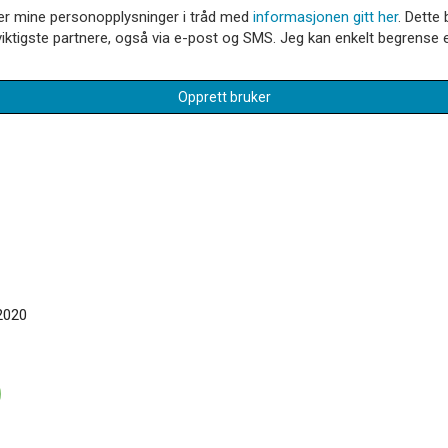
dler mine personopplysninger i tråd med
informasjonen gitt her
. Dette 
iktigste partnere, også via e-post og SMS. Jeg kan enkelt begrense el
Opprett bruker
2020