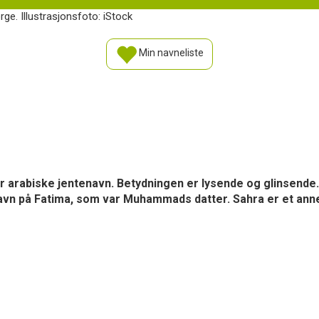
rge. Illustrasjonsfoto: iStock
Min navneliste
r arabiske jentenavn. Betydningen er lysende og glinsende
 navn på Fatima, som var Muhammads datter. Sahra er et ann