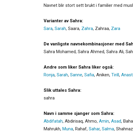
Navnet blir stort sett brukt i familier med mu
Varianter av Sahra:
Sara
,
Sarah
,
Saara
,
Zahra
,
Zahraa
,
Zara
De vanligste navnekombinasjoner med Sah
Sahra Mohamed, Sahra Ahmed, Sahra Ali, Sa
Andre som liker Sahra liker også:
Ronja
,
Sarah
,
Sanne
,
Safia
,
Aniken
,
Tirill
,
Anast
Slik uttales Sahra:
sahra
Navn i samme sjanger som Sahra:
Abdifatah
,
Abdirisaq
,
Ahmo
,
Amin
,
Asad
,
Baha
Mahrukh
,
Muna
,
Rahaf
,
Sahar
,
Salma
,
Shahnaz