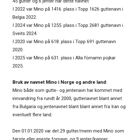
45 gutter og 6 jenter har dette navnet.
I 2022 var Mino på 1416. plass i Topp 1626 guttenavn i
Belgia 2022.
I 2024 var Mino på 1255. plass i Topp 2681 guttenavn i
Sveits 2024.
I 2020 var Mino på 618. plass i Topp 691 guttenavn
2020.
I 2025 var Mino på 631. plass i Alla förnamn pojkar
2025.
Bruk av navnet Mino i Norge og andre land:
Mino både som gutte- og jentenavn har kommet med
innvandring fra rundt år 2000, guttenavnet blant annet
fra Bulgaria og jentenavnet blant blant annet fra Iran og
eventuelt flere land.
Den 01.01.2020 var det 29 gutter/menn med Mino som
første eller eneste fornavn, og 9 jenter/kvinner.