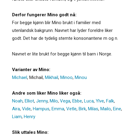
Derfor fungerer Mino godt nå:
For begge kjønn blir Mino brukt i familier med
utenlandsk bakgrunn. Navnet har lyder foreldre liker
godt. Det har de tydelig stemte konsonantene m og n.
Navnet er lite brukt for begge kjønn til barn i Norge.
Varianter av Mino:
Michael
,
Michail
,
Mikhail
,
Minoo
,
Minou
Andre som liker Mino liker også:
Noah
,
Elliot
,
Jenny
,
Milo
,
Vega
,
Ebbe
,
Luca
,
Ylve
,
Falk
,
Aira
,
Vide
,
Hampus
,
Emma
,
Vetle
,
Birk
,
Milas
,
Mailo
,
Eine
,
Liam
,
Henry
Slik uttales Mino: