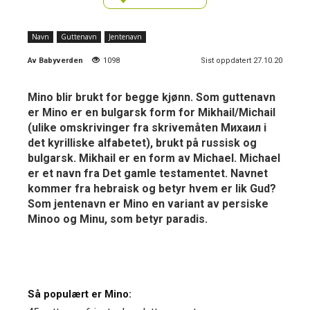
Navn
Guttenavn
Jentenavn
Av
Babyverden
1098
Sist oppdatert 27.10.20
Mino blir brukt for begge kjønn. Som guttenavn
er Mino er en bulgarsk form for Mikhail/Michail
(ulike omskrivinger fra skrivemåten Михаил i
det kyrilliske alfabetet), brukt på russisk og
bulgarsk. Mikhail er en form av Michael. Michael
er et navn fra Det gamle testamentet. Navnet
kommer fra hebraisk og betyr hvem er lik Gud?
Som jentenavn er Mino en variant av persiske
Minoo og Minu, som betyr paradis.
Så populært er Mino: