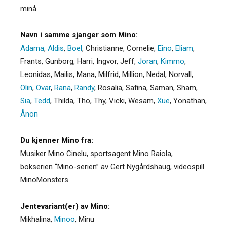
minå
Navn i samme sjanger som Mino:
Adama
,
Aldis
,
Boel
,
Christianne
,
Cornelie
,
Eino
,
Eliam
,
Frants
,
Gunborg
,
Harri
,
Ingvor
,
Jeff
,
Joran
,
Kimmo
,
Leonidas
,
Mailis
,
Mana
,
Milfrid
,
Million
,
Nedal
,
Norvall
,
Olin
,
Ovar
,
Rana
,
Randy
,
Rosalia
,
Safina
,
Saman
,
Sham
,
Sia
,
Tedd
,
Thilda
,
Tho
,
Thy
,
Vicki
,
Wesam
,
Xue
,
Yonathan
,
Ånon
Du kjenner Mino fra:
Musiker Mino Cinelu, sportsagent Mino Raiola,
bokserien “Mino-serien” av Gert Nygårdshaug, videospill
MinoMonsters
Jentevariant(er) av Mino:
Mikhalina
,
Minoo
,
Minu