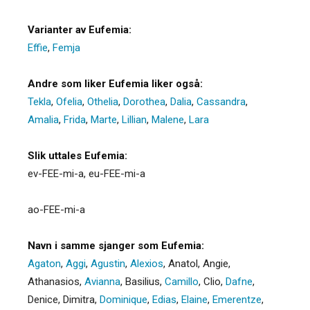
Varianter av Eufemia:
Effie
,
Femja
Andre som liker Eufemia liker også:
Tekla
,
Ofelia
,
Othelia
,
Dorothea
,
Dalia
,
Cassandra
,
Amalia
,
Frida
,
Marte
,
Lillian
,
Malene
,
Lara
Slik uttales Eufemia:
ev-FEE-mi-a, eu-FEE-mi-a
ao-FEE-mi-a
Navn i samme sjanger som Eufemia:
Agaton
,
Aggi
,
Agustin
,
Alexios
,
Anatol
,
Angie
,
Athanasios
,
Avianna
,
Basilius
,
Camillo
,
Clio
,
Dafne
,
Denice
,
Dimitra
,
Dominique
,
Edias
,
Elaine
,
Emerentze
,