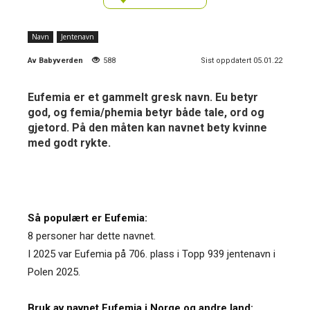
Navn
Jentenavn
Av
Babyverden
588
Sist oppdatert 05.01.22
Eufemia er et gammelt gresk navn. Eu betyr
god, og femia/phemia betyr både tale, ord og
gjetord. På den måten kan navnet bety kvinne
med godt rykte.
Så populært er Eufemia:
8 personer har dette navnet.
I 2025 var Eufemia på 706. plass i Topp 939 jentenavn i
Polen 2025.
Bruk av navnet Eufemia i Norge og andre land: