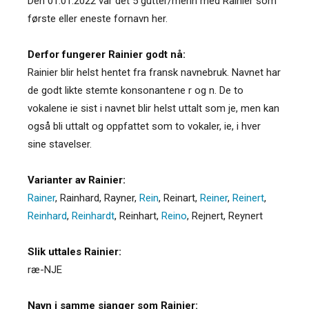
Den 01.01.2022 var det 5 gutter/menn med Rainier som
første eller eneste fornavn her.
Derfor fungerer Rainier godt nå:
Rainier blir helst hentet fra fransk navnebruk. Navnet har
de godt likte stemte konsonantene r og n. De to
vokalene ie sist i navnet blir helst uttalt som je, men kan
også bli uttalt og oppfattet som to vokaler, ie, i hver
sine stavelser.
Varianter av Rainier:
Rainer
,
Rainhard
,
Rayner
,
Rein
,
Reinart
,
Reiner
,
Reinert
,
Reinhard
,
Reinhardt
,
Reinhart
,
Reino
,
Rejnert
,
Reynert
Slik uttales Rainier:
ræ-NJE
Navn i samme sjanger som Rainier: