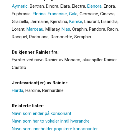
Aymeric
,
Bertran
,
Dinora
,
Elara
,
Electra
,
Elenora
,
Enora
,
Euphrasie
,
Florina
,
Francoise
,
Gala
,
Germaine
,
Ginevra
,
Graziella
,
Jermaine
,
Kjerstina
,
Kønike
,
Laurant
,
Lisandra
,
Lorant
,
Marceau
,
Millaray
,
Nias
,
Oraphin
,
Pandora
,
Racin
,
Racquel
,
Radouane
,
Ramonette
,
Seraphin
Du kjenner Rainier fra:
Fyrster ved navn Rainier av Monaco, skuespiller Rainier
Castillo
Jentevariant(er) av Rainier:
Harda
,
Hardine
,
Renhardine
Relaterte lister:
Navn som ender på konsonant
Navn som har to vokaler inntil hverandre
Navn som inneholder populære konsonanter