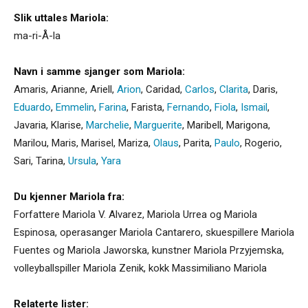
Slik uttales Mariola:
ma-ri-Å-la
Navn i samme sjanger som Mariola:
Amaris
,
Arianne
,
Ariell
,
Arion
,
Caridad
,
Carlos
,
Clarita
,
Daris
,
Eduardo
,
Emmelin
,
Farina
,
Farista
,
Fernando
,
Fiola
,
Ismail
,
Javaria
,
Klarise
,
Marchelie
,
Marguerite
,
Maribell
,
Marigona
,
Marilou
,
Maris
,
Marisel
,
Mariza
,
Olaus
,
Parita
,
Paulo
,
Rogerio
,
Sari
,
Tarina
,
Ursula
,
Yara
Du kjenner Mariola fra:
Forfattere Mariola V. Alvarez, Mariola Urrea og Mariola
Espinosa, operasanger Mariola Cantarero, skuespillere Mariola
Fuentes og Mariola Jaworska, kunstner Mariola Przyjemska,
volleyballspiller Mariola Zenik, kokk Massimiliano Mariola
Relaterte lister: