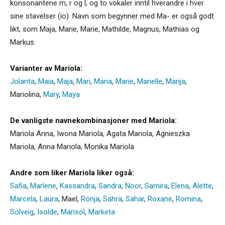
konsonantene m, r og l, og to vokaler inntil hverandre i hver
sine stavelser (io). Navn som begynner med Ma- er også godt
likt, som Maja, Marie, Marie, Mathilde, Magnus, Mathias og
Markus.
Varianter av Mariola:
Jolanta
,
Maia
,
Maja
,
Mari
,
Maria
,
Marie
,
Marielle
,
Marija
,
Mariolina
,
Mary
,
Maya
De vanligste navnekombinasjoner med Mariola:
Mariola Anna, Iwona Mariola, Agata Mariola, Agnieszka
Mariola, Anna Mariola, Monika Mariola
Andre som liker Mariola liker også:
Safia
,
Marlene
,
Kassandra
,
Sandra
,
Noor
,
Samira
,
Elena
,
Alette
,
Marcela
,
Laura
,
Mael
,
Ronja
,
Sahra
,
Sahar
,
Roxane
,
Romina
,
Solveig
,
Isolde
,
Marisol
,
Marketa