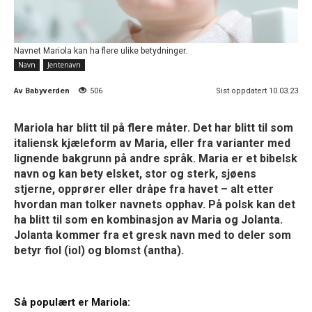
Navnet Mariola kan ha flere ulike betydninger.
Navn
Jentenavn
Av
Babyverden
506
Sist oppdatert 10.03.23
Mariola har blitt til på flere måter. Det har blitt til som
italiensk kjæleform av Maria, eller fra varianter med
lignende bakgrunn på andre språk. Maria er et bibelsk
navn og kan bety elsket, stor og sterk, sjøens
stjerne, opprører eller dråpe fra havet – alt etter
hvordan man tolker navnets opphav. På polsk kan det
ha blitt til som en kombinasjon av Maria og Jolanta.
Jolanta kommer fra et gresk navn med to deler som
betyr fiol (iol) og blomst (antha).
Så populært er Mariola: