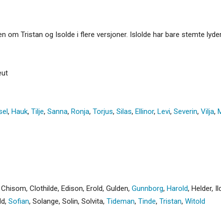
ngen om Tristan og Isolde i flere versjoner. Islolde har bare stemte lyde
eut
sel
,
Hauk
,
Tilje
,
Sanna
,
Ronja
,
Torjus
,
Silas
,
Ellinor
,
Levi
,
Severin
,
Vilja
,
M
,
Chisom
,
Clothilde
,
Edison
,
Erold
,
Gulden
,
Gunnborg
,
Harold
,
Helder
,
Il
ld
,
Sofian
,
Solange
,
Solin
,
Solvita
,
Tideman
,
Tinde
,
Tristan
,
Witold