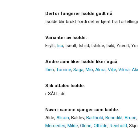
Derfor fungerer Isolde godt nå:
Isolde blir brukt fordi det er kjent fra fortelli
Varianter av Isolde:
Eryllt
,
Isa
,
Iseult
,
Ishild
,
Ishilde
,
Isild
,
Yseult
,
Ys
Andre som liker Isolde liker også:
Iben
,
Tomine
,
Saga
,
Mio
,
Alma
,
Vilje
,
Vilma
,
Ak
Slik uttales Isolde:
i-SÅLL-de
Navn i samme sjanger som Isolde:
Alde
,
Alison
,
Baldev
,
Barthold
,
Benedikt
,
Bruce
Mercedes
,
Milde
,
Olene
,
Othilde
,
Reinhold
,
Skjo