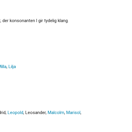
r, der konsonanten l gir tydelig klang.
illa
,
Lilja
drid
,
Leopold
,
Leosander
,
Malcolm
,
Marisol
,