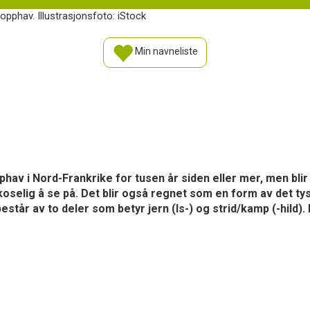
opphav. Illustrasjonsfoto: iStock
Min navneliste
pphav i Nord-Frankrike for tusen år siden eller mer, men bl
 koselig å se på. Det blir også regnet som en form av det ty
består av to deler som betyr jern (Is-) og strid/kamp (-hild)