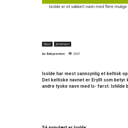
Isolde er et vakkert navn med flere mulige 
Navn
Jentenavn
Av
Babyverden
2047
Isolde har mest sannsynlig et keltisk o
Det keltiske navnet er Eryllt som betyr
andre tyske navn med Is- først. Ishilde 
Så populært er Isolde: