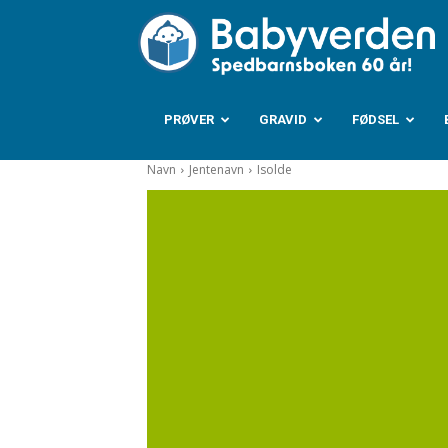
B
PRØVER
GRAVID
FØDSEL
Navn
Jentenavn
Isolde