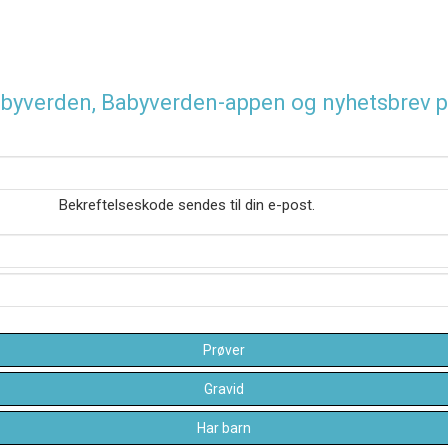
 Babyverden, Babyverden-appen og nyhetsbrev p
Bekreftelseskode sendes til din e-post.
Prøver
Gravid
Har barn