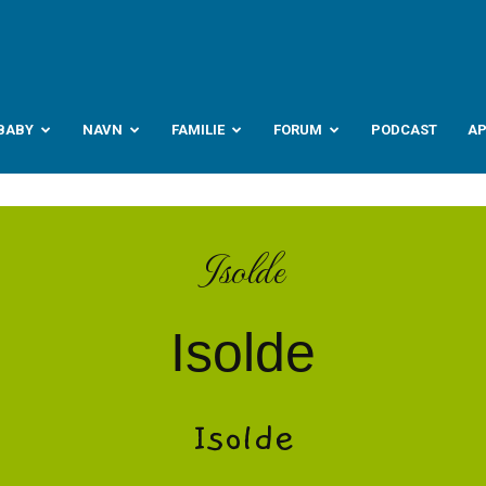
abyverden.no
BABY
NAVN
FAMILIE
FORUM
PODCAST
A
Isolde
Isolde
Isolde