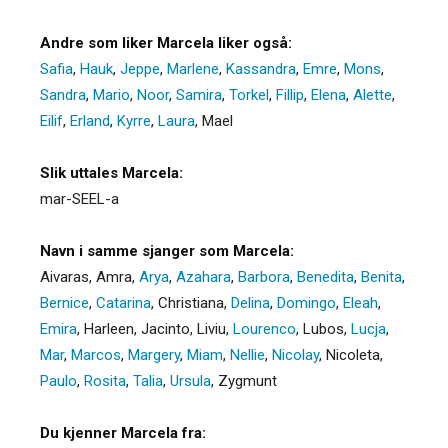
Andre som liker Marcela liker også:
Safia
,
Hauk
,
Jeppe
,
Marlene
,
Kassandra
,
Emre
,
Mons
,
Sandra
,
Mario
,
Noor
,
Samira
,
Torkel
,
Fillip
,
Elena
,
Alette
,
Eilif
,
Erland
,
Kyrre
,
Laura
,
Mael
Slik uttales Marcela:
mar-SEEL-a
Navn i samme sjanger som Marcela:
Aivaras
,
Amra
,
Arya
,
Azahara
,
Barbora
,
Benedita
,
Benita
,
Bernice
,
Catarina
,
Christiana
,
Delina
,
Domingo
,
Eleah
,
Emira
,
Harleen
,
Jacinto
,
Liviu
,
Lourenco
,
Lubos
,
Lucja
,
Mar
,
Marcos
,
Margery
,
Miam
,
Nellie
,
Nicolay
,
Nicoleta
,
Paulo
,
Rosita
,
Talia
,
Ursula
,
Zygmunt
Du kjenner Marcela fra: