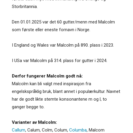
Storbritannia.
Den 01.01.2025 var det 60 gutter/menn med Malcolm
som første eller eneste fornavn i Norge.
I England og Wales var Malcolm på 890. plass i 2023.
I USa var Malcolm på 314. plass for gutter i 2024.
Derfor fungerer Malcolm godt nå:
Malcolm kan bli valgt med inspirasjon fra
engelskspråklig bruk, blant annet i populærkultur. Navnet
har de godt likte stemte konsonantene m og l, to
ganger begge to.
Varianter av Malcolm:
Callum
,
Calum
,
Colm
,
Colum
,
Columba
,
Malcom