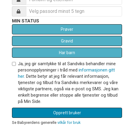
MIN STATUS
Prøver
Gravid
Har barn
Ja, jeg gir samtykke til at Sandviks behandler mine
personopplysninger i tråd med
informasjonen gitt
her
. Dette betyr at jeg får relevant informasjon,
tjenester og tilbud fra Sandviks merkevarer og våre
viktigste partnere, også via e-post og SMS. Jeg kan
enkelt begrense eller stoppe alle tjenester og tilbud
på Min Side.
Opprett bruker
Se Babyverdens generelle
vilkår for bruk