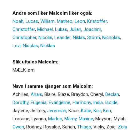
Andre som liker Malcolm liker også:
Noah
,
Lucas
,
William
,
Matheo
,
Leon
,
Kristoffer
,
Christoffer
,
Michael
,
Lukas
,
Julian
,
Joachim
,
Christopher
,
Nicolai
,
Leander
,
Niklas
,
Storm
,
Nicholas
,
Levi
,
Nicolas
,
Nicklas
Slik uttales Malcolm:
MÆLK-øm
Navn i samme sjanger som Malcolm:
Achilles
,
Anais
,
Blaire
,
Blaze
,
Braydon
,
Cheryl
,
Declan
,
Dorothy
,
Eugenia
,
Evangeline
,
Harmony
,
India
,
Isolde
,
Jaylene
,
Jeffery
,
Jeremiah
,
Kace
,
Katie
,
Keir
,
Kerr
,
Lorraine
,
Lyanna
,
Marlon
,
Marny
,
Maxine
,
Mayson
,
Mylah
,
Owen
,
Rodney
,
Rosalee
,
Sariah
,
Thiago
,
Vicky
,
Zoie
,
Zola