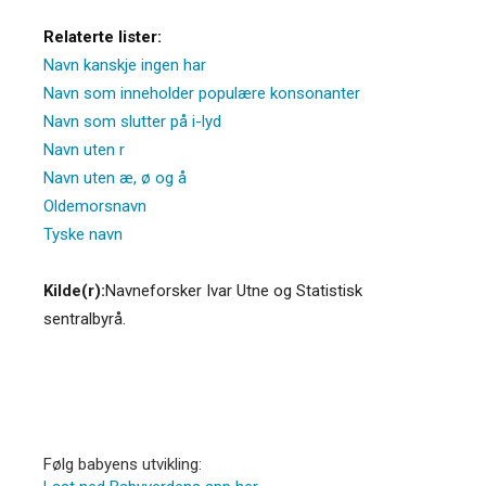
Relaterte lister:
Navn kanskje ingen har
Navn som inneholder populære konsonanter
Navn som slutter på i-lyd
Navn uten r
Navn uten æ, ø og å
Oldemorsnavn
Tyske navn
Kilde(r):
Navneforsker Ivar Utne og Statistisk
sentralbyrå.
Følg babyens utvikling: