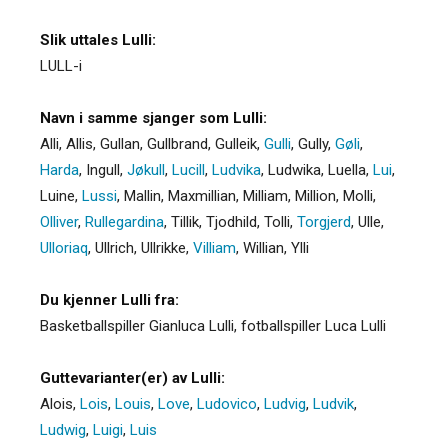
Slik uttales Lulli:
LULL-i
Navn i samme sjanger som Lulli:
Alli
,
Allis
,
Gullan
,
Gullbrand
,
Gulleik
,
Gulli
,
Gully
,
Gøli
,
Harda
,
Ingull
,
Jøkull
,
Lucill
,
Ludvika
,
Ludwika
,
Luella
,
Lui
,
Luine
,
Lussi
,
Mallin
,
Maxmillian
,
Milliam
,
Million
,
Molli
,
Olliver
,
Rullegardina
,
Tillik
,
Tjodhild
,
Tolli
,
Torgjerd
,
Ulle
,
Ulloriaq
,
Ullrich
,
Ullrikke
,
Villiam
,
Willian
,
Ylli
Du kjenner Lulli fra:
Basketballspiller Gianluca Lulli, fotballspiller Luca Lulli
Guttevarianter(er) av Lulli:
Alois
,
Lois
,
Louis
,
Love
,
Ludovico
,
Ludvig
,
Ludvik
,
Ludwig
,
Luigi
,
Luis