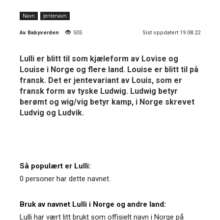
Navn
Jentenavn
Av
Babyverden
505
Sist oppdatert 19.08.22
Lulli er blitt til som kjæleform av Lovise og
Louise i Norge og flere land. Louise er blitt til på
fransk. Det er jentevariant av Louis, som er
fransk form av tyske Ludwig. Ludwig betyr
berømt og wig/vig betyr kamp, i Norge skrevet
Ludvig og Ludvik.
Så populært er Lulli:
0 personer har dette navnet.
Bruk av navnet Lulli i Norge og andre land:
Lulli har vært litt brukt som offisielt navn i Norge på