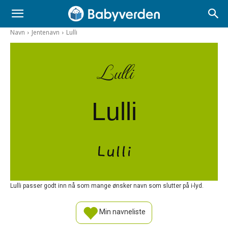
Navn
Jentenavn
Lulli
Lulli
Lulli
Lulli
Lulli passer godt inn nå som mange ønsker navn som slutter på i-lyd.
Min navneliste