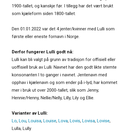
1900-tallet, og kanskje før. I tillegg har det vært brukt
som kjæleform siden 1800-tallet.
Den 01.01.2022 var det 4 jenter/kvinner med Lulli som
første eller eneste fornavn i Norge.
Derfor fungerer Lulli godt nå:
Lulli kan bli valgt på grunn av tradisjon for offisiell eller
uoffisiell bruk av Lulli. Navnet har den godt likte stemte
konsonanten l to ganger i navnet. Jentenavn med
opphav i kjælenavn og som ender på i-lyd, har kommet
mer i bruk ut over 2000-tallet, slik som Jenny,
Hennie/Henny, Nellie/Nelly, Lilly, Lily og Ellie.
Varianter av Lulli:
Lo
,
Lou
,
Louisa
,
Louise
,
Lova
,
Lovis
,
Lovisa
,
Lovise
,
Lulla
,
Lully