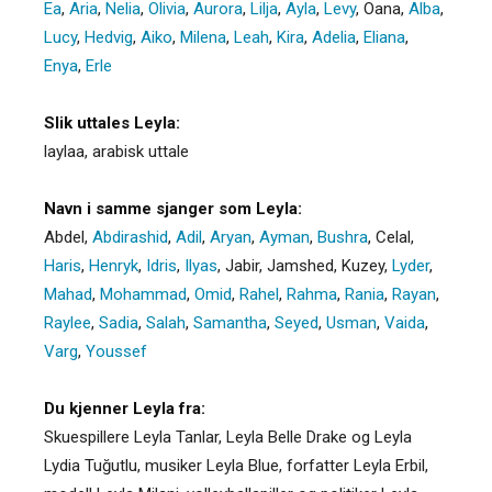
Ea
,
Aria
,
Nelia
,
Olivia
,
Aurora
,
Lilja
,
Ayla
,
Levy
,
Oana
,
Alba
,
Lucy
,
Hedvig
,
Aiko
,
Milena
,
Leah
,
Kira
,
Adelia
,
Eliana
,
Enya
,
Erle
Slik uttales Leyla:
laylaa, arabisk uttale
Navn i samme sjanger som Leyla:
Abdel
,
Abdirashid
,
Adil
,
Aryan
,
Ayman
,
Bushra
,
Celal
,
Haris
,
Henryk
,
Idris
,
Ilyas
,
Jabir
,
Jamshed
,
Kuzey
,
Lyder
,
Mahad
,
Mohammad
,
Omid
,
Rahel
,
Rahma
,
Rania
,
Rayan
,
Raylee
,
Sadia
,
Salah
,
Samantha
,
Seyed
,
Usman
,
Vaida
,
Varg
,
Youssef
Du kjenner Leyla fra:
Skuespillere Leyla Tanlar, Leyla Belle Drake og Leyla
Lydia Tuğutlu, musiker Leyla Blue, forfatter Leyla Erbil,