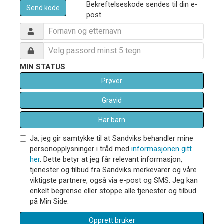
Bekreftelseskode sendes til din e-
Send kode
post.
MIN STATUS
Prøver
Gravid
Har barn
Ja, jeg gir samtykke til at Sandviks behandler mine
personopplysninger i tråd med
informasjonen gitt
her
. Dette betyr at jeg får relevant informasjon,
tjenester og tilbud fra Sandviks merkevarer og våre
viktigste partnere, også via e-post og SMS. Jeg kan
enkelt begrense eller stoppe alle tjenester og tilbud
på Min Side.
Opprett bruker