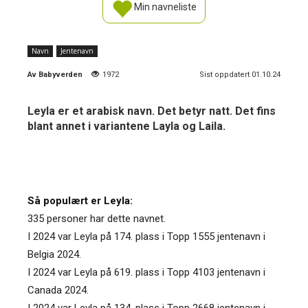
Min navneliste
Navn
Jentenavn
Av
Babyverden
1972
Sist oppdatert 01.10.24
Leyla er et arabisk navn. Det betyr natt. Det fins
blant annet i variantene Layla og Laila.
Så populært er Leyla:
335 personer har dette navnet.
I 2024 var Leyla på 174. plass i Topp 1555 jentenavn i
Belgia 2024.
I 2024 var Leyla på 619. plass i Topp 4103 jentenavn i
Canada 2024.
I 2024 var Leyla på 134. plass i Topp 2668 jentenavn i