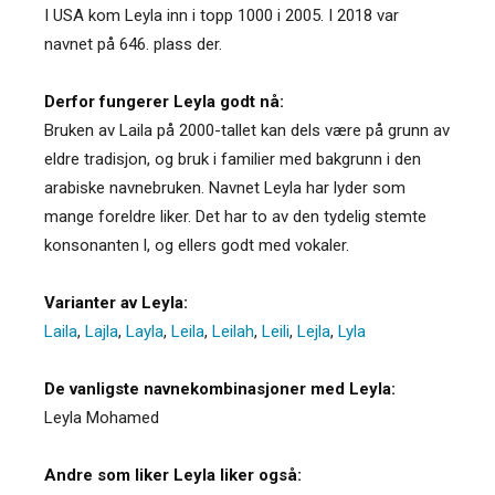
I USA kom Leyla inn i topp 1000 i 2005. I 2018 var
navnet på 646. plass der.
Derfor fungerer Leyla godt nå:
Bruken av Laila på 2000-tallet kan dels være på grunn av
eldre tradisjon, og bruk i familier med bakgrunn i den
arabiske navnebruken. Navnet Leyla har lyder som
mange foreldre liker. Det har to av den tydelig stemte
konsonanten l, og ellers godt med vokaler.
Varianter av Leyla:
Laila
,
Lajla
,
Layla
,
Leila
,
Leilah
,
Leili
,
Lejla
,
Lyla
De vanligste navnekombinasjoner med Leyla:
Leyla Mohamed
Andre som liker Leyla liker også: