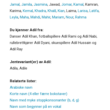
Jamal
,
Jamila
,
Jasmina
,
Jawad
,
Jomar
,
Kamal
,
Kamran
,
Karima
,
Kemal
,
Khadra
,
Khalil
,
Kian
,
Laima
,
Larisa
,
Latifa
,
Leyla
,
Maha
,
Mahdi
,
Mahir
,
Mariam
,
Nour
,
Rahma
Du kjenner Adil fra:
Danser Adil Khan, fotballspillere Adil Rami og Adil Nabi,
rullebrettkjører Adil Dyani, skuespillere Adil Hussain og
Adil Ray
Jentevariant(er) av Adil:
Adila
,
Adile
Relaterte lister:
Arabiske navn
Korte navn (4 eller færre bokstaver)
Navn med myke stoppkonsonanter (b, d, g)
Navn som begynner på en vokal