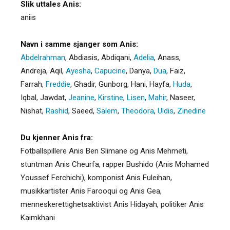
Slik uttales Anis:
aniis
Navn i samme sjanger som Anis:
Abdelrahman
,
Abdiasis
,
Abdiqani
,
Adelia
,
Anass
,
Andreja
,
Aqil
,
Ayesha
,
Capucine
,
Danya
,
Dua
,
Faiz
,
Farrah
,
Freddie
,
Ghadir
,
Gunborg
,
Hani
,
Hayfa
,
Huda
,
Iqbal
,
Jawdat
,
Jeanine
,
Kirstine
,
Lisen
,
Mahir
,
Naseer
,
Nishat
,
Rashid
,
Saeed
,
Salem
,
Theodora
,
Uldis
,
Zinedine
Du kjenner Anis fra:
Fotballspillere Anis Ben Slimane og Anis Mehmeti,
stuntman Anis Cheurfa, rapper Bushido (Anis Mohamed
Youssef Ferchichi), komponist Anis Fuleihan,
musikkartister Anis Farooqui og Anis Gea,
menneskerettighetsaktivist Anis Hidayah, politiker Anis
Kaimkhani