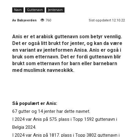
Navn
Guttenavn
Jentenavn
Av
Babyverden
760
Sist oppdatert 12.10.22
Anis er et arabisk guttenavn som betyr vennlig.
Det er også litt brukt for jenter, og kan da være
en variant av jenteformen Anisa. Anis er også i
bruk som etternavn. Det er fordi guttenavn blir
brukt som etternavn for barn eller barnebarn
med muslimsk navneskikk.
Så populært er Anis:
67 gutter og 14 jenter har dette navnet.
I 2024 var Anis på 575. plass i Topp 1592 guttenavn i
Belgia 2024.
I 2024 var Anis på 1817. plass i Topp 3802 guttenavn i