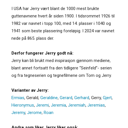
I USA har Jerry vært blant de 1000 mest brukte
guttenavnene hvert år siden 1900. I tidsrommet 1926 til
1982 var navnet i topp 100, med 14. plasser i 1040 og
1941 som beste plassering foreløpig. I 2024 var navnet
nede på 865. plass der.
Derfor fungerer Jerry godt nå:
Jerry kan bli brukt med inspirasjon gjennom mediene,
blant annet fortsatt fra den tidligere “Seinfeld”- serien
og fra tegneserien og tegnefilmene om Tom og Jerry.
Varianter av Jerry:
Ermias
,
Gerald
,
Geraldine
,
Gerard
,
Gerhard
,
Gerry
,
Gjert
,
Hieronymus
,
Jeremi
,
Jeremia
,
Jeremiah
,
Jeremias
,
Jeremy
,
Jerome
,
Roan
Andre som liker Jerry liker også: