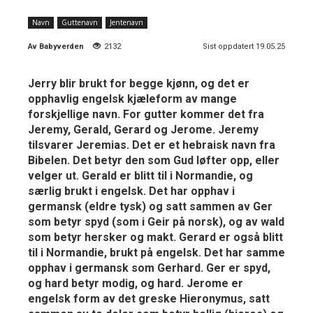
Navn
Guttenavn
Jentenavn
Av
Babyverden
2132
Sist oppdatert 19.05.25
Jerry blir brukt for begge kjønn, og det er
opphavlig engelsk kjæleform av mange
forskjellige navn. For gutter kommer det fra
Jeremy, Gerald, Gerard og Jerome. Jeremy
tilsvarer Jeremias. Det er et hebraisk navn fra
Bibelen. Det betyr den som Gud løfter opp, eller
velger ut. Gerald er blitt til i Normandie, og
særlig brukt i engelsk. Det har opphav i
germansk (eldre tysk) og satt sammen av Ger
som betyr spyd (som i Geir på norsk), og av wald
som betyr hersker og makt. Gerard er også blitt
til i Normandie, brukt på engelsk. Det har samme
opphav i germansk som Gerhard. Ger er spyd,
og hard betyr modig, og hard. Jerome er
engelsk form av det greske Hieronymus, satt