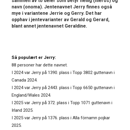
sammen av to deler som betyr hellig (hieros) og
navn (onoma). Jentenavnet Jerry finnes også
mye i variantene Jerrie og Gerry. Det har
opphav i jentevarianter av Gerald og Gerard,
blant annet jentenavnet Geraldine.
Så populært er Jerry:
88 personer har dette navnet.
I 2024 var Jerry på 1390. plass i Topp 3802 guttenavn i
Canada 2024.
I 2024 var Jerry på 2443. plass i Topp 6650 guttenavn i
England/Wales 2024.
I 2025 var Jerry på 372. plass i Topp 1071 guttenavn i
Irland 2025.
I 2025 var Jerry på 1376. plass i Alla förnamn pojkar
2025.