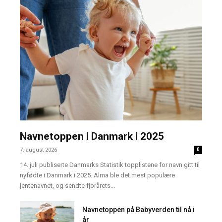
Navnetoppen i Danmark i 2025
7. august 2026
0
14. juli publiserte Danmarks Statistik topplistene for navn gitt til
nyfødte i Danmark i 2025. Alma ble det mest populære
jentenavnet, og sendte fjorårets...
Navnetoppen på Babyverden til nå i
år