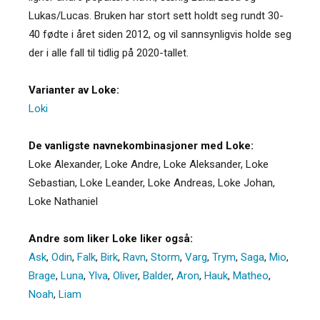
Lukas/Lucas. Bruken har stort sett holdt seg rundt 30-
40 fødte i året siden 2012, og vil sannsynligvis holde seg
der i alle fall til tidlig på 2020-tallet.
Varianter av Loke:
Loki
De vanligste navnekombinasjoner med Loke:
Loke Alexander, Loke Andre, Loke Aleksander, Loke
Sebastian, Loke Leander, Loke Andreas, Loke Johan,
Loke Nathaniel
Andre som liker Loke liker også:
Ask
,
Odin
,
Falk
,
Birk
,
Ravn
,
Storm
,
Varg
,
Trym
,
Saga
,
Mio
,
Brage
,
Luna
,
Ylva
,
Oliver
,
Balder
,
Aron
,
Hauk
,
Matheo
,
Noah
,
Liam