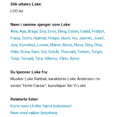
Slik uttales Loke:
LOO-ke
Navn i samme sjanger som Loke:
Alva
,
Aya
,
Brage
,
Eira
,
Eivor
,
Elling
,
Esben
,
Eskild
,
Fridtjof
,
Frøya
,
Gorm
,
Hjalmar
,
Holger
,
Idunn
,
Ivo
,
Jasmin
,
Josef
,
Juni
,
Kornelius
,
Lovise
,
Malvin
,
Mons
,
Nova
,
Olea
,
Olve
,
Otilie
,
Rosa
,
Sam
,
Sol
,
Solvår
,
Thorvald
,
Torben
,
Torger
,
Torje
,
Torvald
,
Tyra
,
Villemo
,
Vårin
,
Øyvor
Du kjenner Loke fra:
Musiker Loke Rahbek, karakteren Loke Andersen i tv-
serien “Hotel Cæsar”, kunstløper Xin Yi Loke
Relaterte lister:
Korte navn (4 eller færre bokstaver)
Navn med vakker betydning