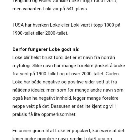
I England og Wales var ikke Loke i topp 1000 i 2017,
men varianten Loki var på 541. plass.
I USA har hverken Loke eller Loki vært i topp 1000 på
1900-tallet eller 2000-tallet.
Derfor fungerer Loke godt nå:
Loke blir helst brukt fordi det er et navn fra norrøn
mytologi. Slike navn har mange foreldre ønsket å bruke
fra sent på 1900-tallet og ut over 2000-tallet. Guden
Loke har både negative og positive sider sett ut fra
nåtidens idealer, men som for mange andre navn som
også kan ha negativt innhold, legger mange foreldre
neppe vekt på det. Dessuten er det lite kjent og vil i
praksis få lite oppmerksomhet.
En annen grunn til at Loke er populært, kan være at det
ligner andre populære navn, særlig Luka/Luca og