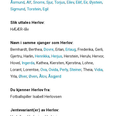
Åsmund
,
Alf
,
Snorre
,
Sjur
,
Torjus
,
Eilev
,
Eilif
,
Eir
,
Øystein
,
Sigmund
,
Torstein
,
Egil
Slik uttales Herlov:
HÆÆR-låv
Navn i samme sjanger som Herlov:
Bernhardt
,
Berthea
,
Dovre
,
Erlan
,
Erlaug
,
Frederika
,
Gerli
,
Gjertru
,
Harlin
,
Henrikka
,
Herjus
,
Herstein
,
Herulv
,
Hervor
,
Hovel
,
Ingerda
,
Kathea
,
Kiersten
,
Kjerstina
,
Lohne
,
Lorant
,
Lorentse
,
Ova
,
Ovida
,
Perly
,
Steiner
,
Theia
,
Vidia
,
Yrla
,
Ølver
,
Øven
,
Ålov
,
Åsgjerd
Du kjenner Herlov fra:
Fotballspiller Isabell Herlovsen
Jentevariant(er) av Herlov: