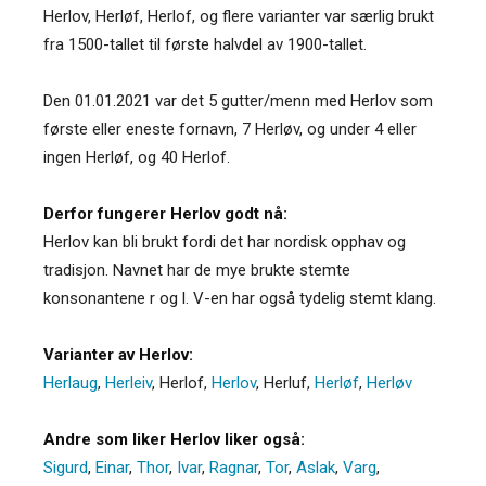
Herlov, Herløf, Herlof, og flere varianter var særlig brukt
fra 1500-tallet til første halvdel av 1900-tallet.
Den 01.01.2021 var det 5 gutter/menn med Herlov som
første eller eneste fornavn, 7 Herløv, og under 4 eller
ingen Herløf, og 40 Herlof.
Derfor fungerer Herlov godt nå:
Herlov kan bli brukt fordi det har nordisk opphav og
tradisjon. Navnet har de mye brukte stemte
konsonantene r og l. V-en har også tydelig stemt klang.
Varianter av Herlov:
Herlaug
,
Herleiv
,
Herlof
,
Herlov
,
Herluf
,
Herløf
,
Herløv
Andre som liker Herlov liker også:
Sigurd
,
Einar
,
Thor
,
Ivar
,
Ragnar
,
Tor
,
Aslak
,
Varg
,