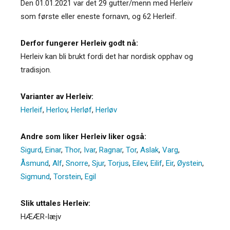
Den 01.01.2021 var det 29 gutter/menn med Herleiv
som første eller eneste fornavn, og 62 Herleif.
Derfor fungerer Herleiv godt nå:
Herleiv kan bli brukt fordi det har nordisk opphav og
tradisjon.
Varianter av Herleiv:
Herleif
,
Herlov
,
Herløf
,
Herløv
Andre som liker Herleiv liker også:
Sigurd
,
Einar
,
Thor
,
Ivar
,
Ragnar
,
Tor
,
Aslak
,
Varg
,
Åsmund
,
Alf
,
Snorre
,
Sjur
,
Torjus
,
Eilev
,
Eilif
,
Eir
,
Øystein
,
Sigmund
,
Torstein
,
Egil
Slik uttales Herleiv:
HÆÆR-læjv