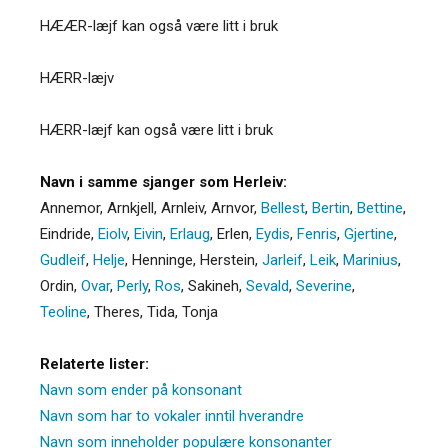
HÆÆR-læjf kan også være litt i bruk
HÆRR-læjv
HÆRR-læjf kan også være litt i bruk
Navn i samme sjanger som Herleiv:
Annemor
,
Arnkjell
,
Arnleiv
,
Arnvor
,
Bellest
,
Bertin
,
Bettine
,
Eindride
,
Eiolv
,
Eivin
,
Erlaug
,
Erlen
,
Eydis
,
Fenris
,
Gjertine
,
Gudleif
,
Helje
,
Henninge
,
Herstein
,
Jarleif
,
Leik
,
Marinius
,
Ordin
,
Ovar
,
Perly
,
Ros
,
Sakineh
,
Sevald
,
Severine
,
Teoline
,
Theres
,
Tida
,
Tonja
Relaterte lister:
Navn som ender på konsonant
Navn som har to vokaler inntil hverandre
Navn som inneholder populære konsonanter