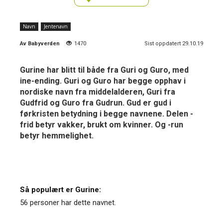
Navn
Jentenavn
Av
Babyverden
1470
Sist oppdatert 29.10.19
Gurine har blitt til både fra Guri og Guro, med
ine-ending. Guri og Guro har begge opphav i
nordiske navn fra middelalderen, Guri fra
Gudfrid og Guro fra Gudrun. Gud er gud i
førkristen betydning i begge navnene. Delen -
frid betyr vakker, brukt om kvinner. Og -run
betyr hemmelighet.
Så populært er Gurine:
56 personer har dette navnet.