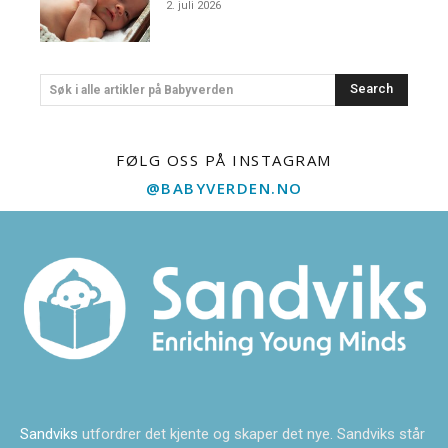
2. juli 2026
Search
Søk i alle artikler på Babyverden
FØLG OSS PÅ INSTAGRAM
@BABYVERDEN.NO
Sandviks
utfordrer det kjente og skaper det nye. Sandviks står