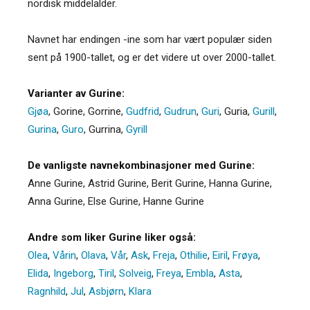
nordisk middelalder.
Navnet har endingen -ine som har vært populær siden
sent på 1900-tallet, og er det videre ut over 2000-tallet.
Varianter av Gurine:
Gjøa
,
Gorine
,
Gorrine
,
Gudfrid
,
Gudrun
,
Guri
,
Guria
,
Gurill
,
Gurina
,
Guro
,
Gurrina
,
Gyrill
De vanligste navnekombinasjoner med Gurine:
Anne Gurine, Astrid Gurine, Berit Gurine, Hanna Gurine,
Anna Gurine, Else Gurine, Hanne Gurine
Andre som liker Gurine liker også:
Olea
,
Vårin
,
Olava
,
Vår
,
Ask
,
Freja
,
Othilie
,
Eiril
,
Frøya
,
Elida
,
Ingeborg
,
Tiril
,
Solveig
,
Freya
,
Embla
,
Asta
,
Ragnhild
,
Jul
,
Asbjørn
,
Klara