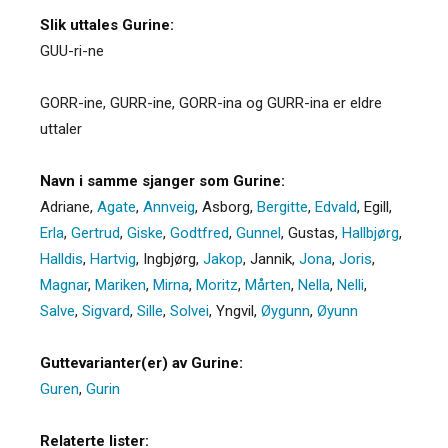
Slik uttales Gurine:
GUU-ri-ne
GORR-ine, GURR-ine, GORR-ina og GURR-ina er eldre
uttaler
Navn i samme sjanger som Gurine:
Adriane
,
Agate
,
Annveig
,
Asborg
,
Bergitte
,
Edvald
,
Egill
,
Erla
,
Gertrud
,
Giske
,
Godtfred
,
Gunnel
,
Gustas
,
Hallbjørg
,
Halldis
,
Hartvig
,
Ingbjørg
,
Jakop
,
Jannik
,
Jona
,
Joris
,
Magnar
,
Mariken
,
Mirna
,
Moritz
,
Mårten
,
Nella
,
Nelli
,
Salve
,
Sigvard
,
Sille
,
Solvei
,
Yngvil
,
Øygunn
,
Øyunn
Guttevarianter(er) av Gurine:
Guren
,
Gurin
Relaterte lister: