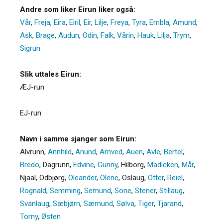
Andre som liker Eirun liker også:
Vår
,
Freja
,
Eira
,
Eiril
,
Eir
,
Lilje
,
Freya
,
Tyra
,
Embla
,
Amund
,
Ask
,
Brage
,
Audun
,
Odin
,
Falk
,
Vårin
,
Hauk
,
Lilja
,
Trym
,
Sigrun
Slik uttales Eirun:
ÆJ-run
EJ-run
Navn i samme sjanger som Eirun:
Alvrunn
,
Annhild
,
Anund
,
Arnved
,
Auen
,
Avle
,
Bertel
,
Bredo
,
Dagrunn
,
Edvine
,
Gunny
,
Hilborg
,
Madicken
,
Mår
,
Njaal
,
Odbjørg
,
Oleander
,
Olene
,
Oslaug
,
Otter
,
Reiel
,
Rognald
,
Semming
,
Semund
,
Sone
,
Stener
,
Stillaug
,
Svanlaug
,
Sæbjørn
,
Sæmund
,
Sølva
,
Tiger
,
Tjarand
,
Torny
,
Østen