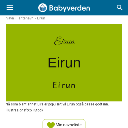
Navn
Jentenavn
Eirun
Eirun
Eirun
Eirun
Nå som blant annet Eira er populært vil Eirun også passe godt inn.
Illustrasjonsfoto: iStock
Min navneliste