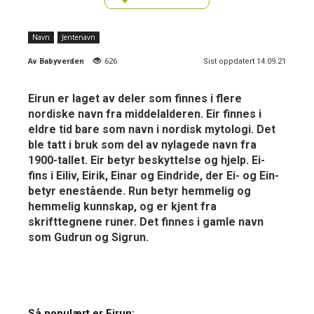
Navn
Jentenavn
Av
Babyverden
626
Sist oppdatert 14.09.21
Eirun er laget av deler som finnes i flere
nordiske navn fra middelalderen. Eir finnes i
eldre tid bare som navn i nordisk mytologi. Det
ble tatt i bruk som del av nylagede navn fra
1900-tallet. Eir betyr beskyttelse og hjelp. Ei-
fins i Eiliv, Eirik, Einar og Eindride, der Ei- og Ein-
betyr enestående. Run betyr hemmelig og
hemmelig kunnskap, og er kjent fra
skrifttegnene runer. Det finnes i gamle navn
som Gudrun og Sigrun.
Så populært er Eirun: