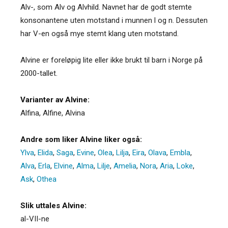
Alv-, som Alv og Alvhild. Navnet har de godt stemte
konsonantene uten motstand i munnen l og n. Dessuten
har V-en også mye stemt klang uten motstand.
Alvine er foreløpig lite eller ikke brukt til barn i Norge på
2000-tallet.
Varianter av Alvine:
Alfina
,
Alfine
,
Alvina
Andre som liker Alvine liker også:
Ylva
,
Elida
,
Saga
,
Evine
,
Olea
,
Lilja
,
Eira
,
Olava
,
Embla
,
Alva
,
Erla
,
Elvine
,
Alma
,
Lilje
,
Amelia
,
Nora
,
Aria
,
Loke
,
Ask
,
Othea
Slik uttales Alvine:
al-VII-ne