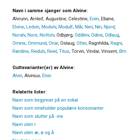
Navn i samme sjanger som Alvine:
Alvrunn
,
Arnleif
,
Augustine
,
Celestine
,
Eivin
,
Ellaine
,
Elvine
,
Ledvin
,
Modolv
,
Modulf
,
Mår
,
Neri
,
Niri
,
Njord
,
Noralv
,
Nore
,
Nottolv
,
Odbjørg
,
Oddleiv
,
Odine
,
Odlaug
,
Omine
,
Ommund
,
Onar
,
Oslaug
,
Otter
,
Ragnhilda
,
Ragni
,
Randine
,
Reidulv
,
Reiel
,
Titus
,
Torvin
,
Vindar
,
Vinsent
,
Ørn
Guttevarianter(er) av Alvine:
Alvin
,
Alvinius
,
Elvin
Relaterte lister:
Navn som begynner på en vokal
Navn som inneholder populære konsonanter
Navn som slutter på -ine
Navn uten r
Navn uten æ, ø og å