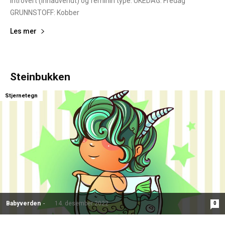
Introvert (innadvendt) og feminin type. UKEDAG: Fredag
GRUNNSTOFF: Kobber
Les mer
Steinbukken
Stjernetegn
Babyverden
-
14. desember 2022
0