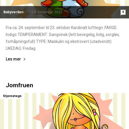
Babyverden
-
14. desember 2022
0
Fra ca. 24. september til 23. oktober Kardinalt lufttegn. FARGE:
Indigo TEMPERAMENT: Sangvinsk (lett bevegelig, livlig, sorgløs,
forhåpningsfull) TYPE: Maskulin og ekstrovert (utadvendt)
UKEDAG: Fredag
Les mer
Jomfruen
Stjernetegn