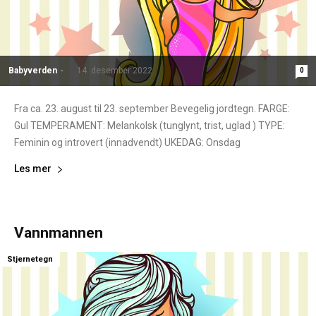
Babyverden
-
14. desember 2022
0
Fra ca. 23. august til 23. september Bevegelig jordtegn. FARGE:
Gul TEMPERAMENT: Melankolsk (tunglynt, trist, uglad ) TYPE:
Feminin og introvert (innadvendt) UKEDAG: Onsdag
Les mer
Vannmannen
Stjernetegn