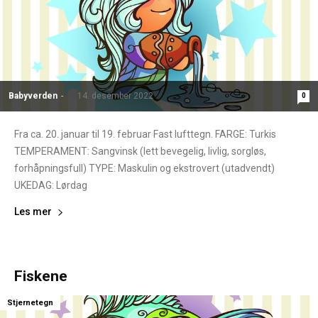
Babyverden
-
14. desember 2022
0
Fra ca. 20. januar til 19. februar Fast lufttegn. FARGE: Turkis
TEMPERAMENT: Sangvinsk (lett bevegelig, livlig, sorgløs,
forhåpningsfull) TYPE: Maskulin og ekstrovert (utadvendt)
UKEDAG: Lørdag
Les mer
Fiskene
Stjernetegn