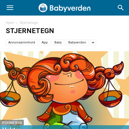
Hjem
Stjernetegn
STJERNETEGN
Annonsørinnhold
App
Baby
Babyverden
STJERNETEGN