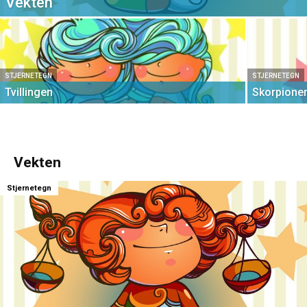
Vekten
STJERNETEGN
STJERNETEGN
Tvillingen
Skorpione
Vekten
Stjernetegn