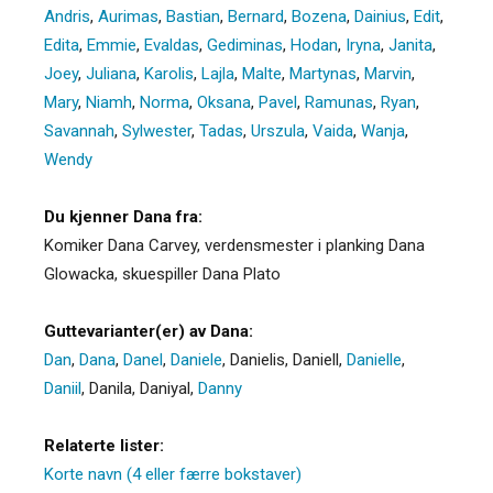
Andris
,
Aurimas
,
Bastian
,
Bernard
,
Bozena
,
Dainius
,
Edit
,
Edita
,
Emmie
,
Evaldas
,
Gediminas
,
Hodan
,
Iryna
,
Janita
,
Joey
,
Juliana
,
Karolis
,
Lajla
,
Malte
,
Martynas
,
Marvin
,
Mary
,
Niamh
,
Norma
,
Oksana
,
Pavel
,
Ramunas
,
Ryan
,
Savannah
,
Sylwester
,
Tadas
,
Urszula
,
Vaida
,
Wanja
,
Wendy
Du kjenner Dana fra:
Komiker Dana Carvey, verdensmester i planking Dana
Glowacka, skuespiller Dana Plato
Guttevarianter(er) av Dana:
Dan
,
Dana
,
Danel
,
Daniele
,
Danielis
,
Daniell
,
Danielle
,
Daniil
,
Danila
,
Daniyal
,
Danny
Relaterte lister:
Korte navn (4 eller færre bokstaver)