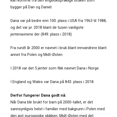
kan komme fra den engelskspråklige bruken som
bygger på Dan og Daniel.
Dana var på bedre enn 100. plass i USA fra 1963 til 1988,
og det var pr. 2018 blant de tusen vanligste
jentenavnene der (849. plass i 2018).
Fra rundt år 2000 er navnet i bruk blant innvandrere blant
annet fra Polen og Midt-Østen.
I 2018 var det 5 jenter som fikk navnet Dana i Norge.
I England og Wales var Dana på 843. plass i 2018.
Derfor fungerer Dana godt nå:
Når Dana blir brukt for barn på 2000-tallet, er det
sannsynligvis helst i familier med bakgrunn i Polen med
den øst-europeiske skikken, Midt-Østen med det