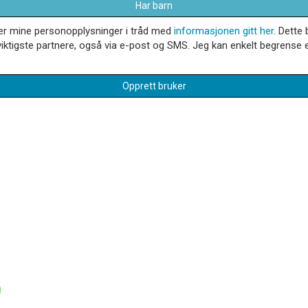
Har barn
dler mine personopplysninger i tråd med
informasjonen gitt her
. Dette 
iktigste partnere, også via e-post og SMS. Jeg kan enkelt begrense el
Opprett bruker