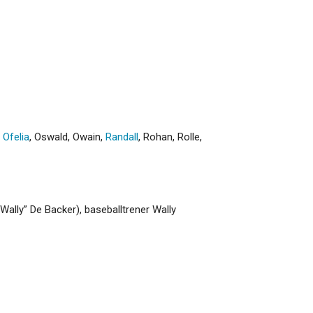
,
Ofelia
,
Oswald
,
Owain
,
Randall
,
Rohan
,
Rolle
,
ally” De Backer), baseballtrener Wally