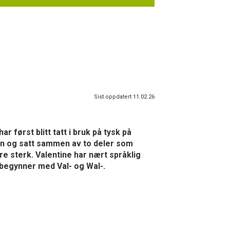
Sist oppdatert 11.02.26
ar først blitt tatt i bruk på tysk på
avn og satt sammen av to deler som
re sterk. Valentine har nært språklig
m begynner med Val- og Wal-.