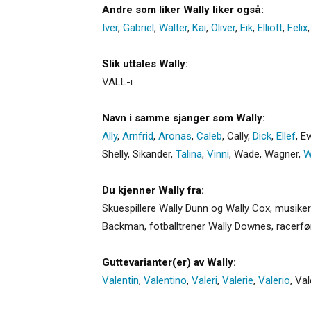
Andre som liker Wally liker også:
Iver
,
Gabriel
,
Walter
,
Kai
,
Oliver
,
Eik
,
Elliott
,
Felix
Slik uttales Wally:
VALL-i
Navn i samme sjanger som Wally:
Ally
,
Arnfrid
,
Aronas
,
Caleb
,
Cally
,
Dick
,
Ellef
,
E
Shelly
,
Sikander
,
Talina
,
Vinni
,
Wade
,
Wagner
,
W
Du kjenner Wally fra:
Skuespillere Wally Dunn og Wally Cox, musiker
Backman, fotballtrener Wally Downes, racerføre
Guttevarianter(er) av Wally:
Valentin
,
Valentino
,
Valeri
,
Valerie
,
Valerio
,
Val