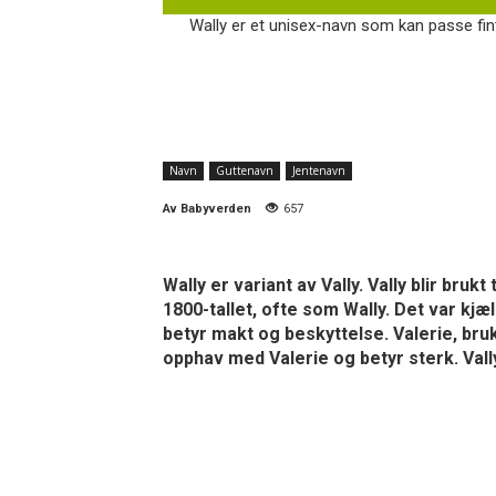
Wally er et unisex-navn som kan passe fint
Navn
Guttenavn
Jentenavn
Av
Babyverden
657
Wally er variant av Vally. Vally blir brukt
1800-tallet, ofte som Wally. Det var kj
betyr makt og beskyttelse. Valerie, bruk
opphav med Valerie og betyr sterk. Vally