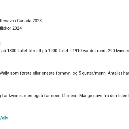
uttenavn i Canada 2023.
flickor 2024.
:
t på 1800-tallet til midt på 1900-tallet. I 1910 var det rundt 290 kvin
Wally som første eller eneste fornavn, og 5 gutter/menn. Antallet har
g for kvinner, men også for noen få menn. Mange navn fra den tiden blir
Vally