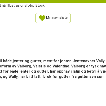
 nå. Illustrasjonsfoto: iStock
Min navneliste
 til både jenter og gutter, mest for jenter. Jentenavnet Vally h
æleform av Valborg, Valerie og Valentine. Valborg er tysk n
t for både jenter og gutter, har opphav i latin og betyr å væ
, og Wally, har blitt tatt i bruk for gutter fra guttenavn so