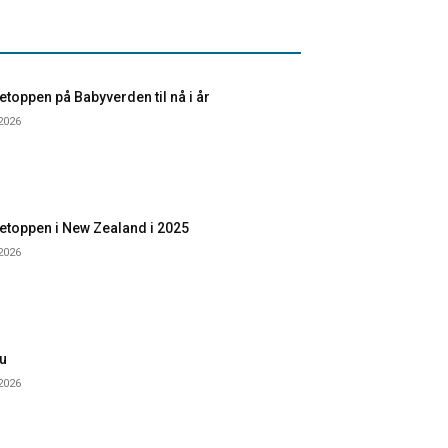
toppen på Babyverden til nå i år
 2026
etoppen i New Zealand i 2025
 2026
u
 2026