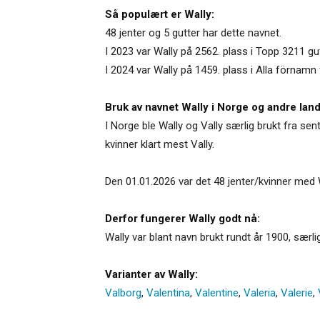
Så populært er Wally:
48 jenter og 5 gutter har dette navnet.
I 2023 var Wally på 2562. plass i Topp 3211 g
I 2024 var Wally på 1459. plass i Alla förnamn 
Bruk av navnet Wally i Norge og andre land
I Norge ble Wally og Vally særlig brukt fra sen
kvinner klart mest Vally.
Den 01.01.2026 var det 48 jenter/kvinner med 
Derfor fungerer Wally godt nå:
Wally var blant navn brukt rundt år 1900, særli
Varianter av Wally:
Valborg
,
Valentina
,
Valentine
,
Valeria
,
Valerie
,