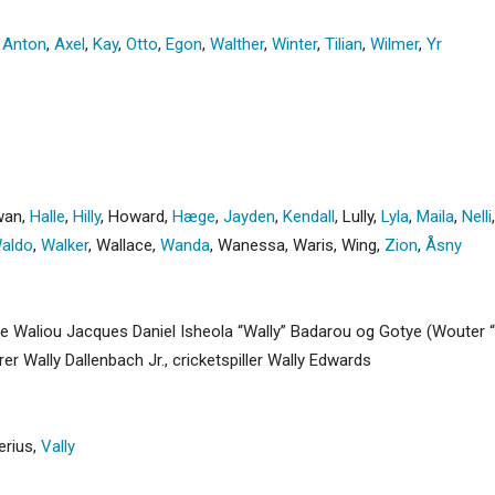
,
Anton
,
Axel
,
Kay
,
Otto
,
Egon
,
Walther
,
Winter
,
Tilian
,
Wilmer
,
Yr
wan
,
Halle
,
Hilly
,
Howard
,
Hæge
,
Jayden
,
Kendall
,
Lully
,
Lyla
,
Maila
,
Nelli
aldo
,
Walker
,
Wallace
,
Wanda
,
Wanessa
,
Waris
,
Wing
,
Zion
,
Åsny
e Waliou Jacques Daniel Isheola “Wally” Badarou og Gotye (Wouter “W
r Wally Dallenbach Jr., cricketspiller Wally Edwards
erius
,
Vally