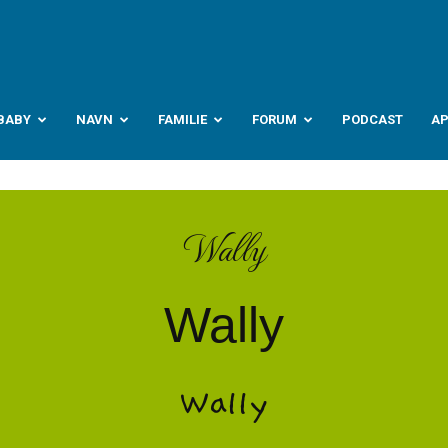
abyverden.no
BABY
NAVN
FAMILIE
FORUM
PODCAST
A
Wally
Wally
Wally