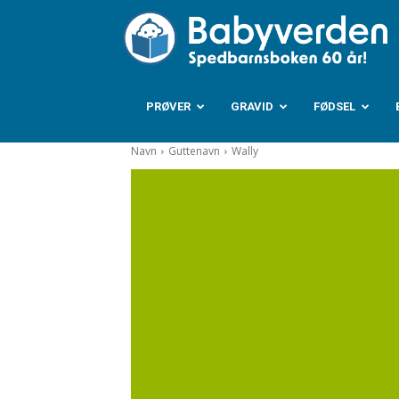
B
PRØVER
GRAVID
FØDSEL
Navn
Guttenavn
Wally