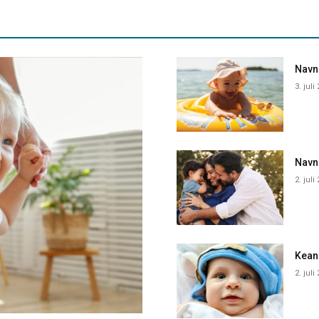
Navne
3. juli
Navn
2. juli
Kean
2. juli