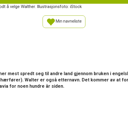
t å velge Walther. Illustrasjonsfoto: iStock
Min navneliste
 her mest spredt seg til andre land gjennom bruken i engel
, hærfører). Walter er også etternavn. Det kommer av at for
via for noen hundre år siden.