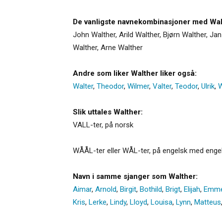
De vanligste navnekombinasjoner med Wal
John Walther, Arild Walther, Bjørn Walther, Jan
Walther, Arne Walther
Andre som liker Walther liker også:
Walter
,
Theodor
,
Wilmer
,
Valter
,
Teodor
,
Ulrik
,
W
Slik uttales Walther:
VALL-ter, på norsk
WÅÅL-ter eller WÅL-ter, på engelsk med engelsk
Navn i samme sjanger som Walther:
Aimar
,
Arnold
,
Birgit
,
Bothild
,
Brigt
,
Elijah
,
Emme
Kris
,
Lerke
,
Lindy
,
Lloyd
,
Louisa
,
Lynn
,
Matteus