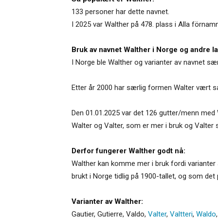
133 personer har dette navnet.
I 2025 var Walther på 478. plass i Alla förnam
Bruk av navnet Walther i Norge og andre l
I Norge ble Walther og varianter av navnet særl
Etter år 2000 har særlig formen Walter vært sa
Den 01.01.2025 var det 126 gutter/menn med W
Walter og Valter, som er mer i bruk og Valter 
Derfor fungerer Walther godt nå:
Walther kan komme mer i bruk fordi varianter av
brukt i Norge tidlig på 1900-tallet, og som det 
Varianter av Walther:
Gautier
,
Gutierre
,
Valdo
,
Valter
,
Valtteri
,
Waldo