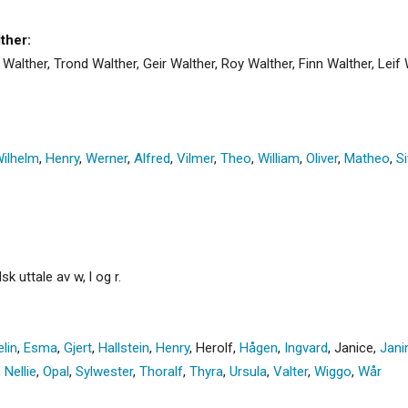
ther:
 Walther, Trond Walther, Geir Walther, Roy Walther, Finn Walther, Leif 
ilhelm
,
Henry
,
Werner
,
Alfred
,
Vilmer
,
Theo
,
William
,
Oliver
,
Matheo
,
Si
 uttale av w, l og r.
lin
,
Esma
,
Gjert
,
Hallstein
,
Henry
,
Herolf
,
Hågen
,
Ingvard
,
Janice
,
Jani
,
Nellie
,
Opal
,
Sylwester
,
Thoralf
,
Thyra
,
Ursula
,
Valter
,
Wiggo
,
Wår