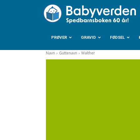
B
PRØVER
GRAVID
FØDSEL
Navn
Guttenavn
Walther