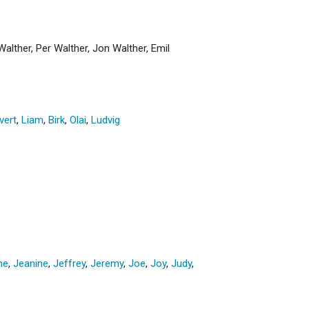
Walther, Per Walther, Jon Walther, Emil
vert
,
Liam
,
Birk
,
Olai
,
Ludvig
ne
,
Jeanine
,
Jeffrey
,
Jeremy
,
Joe
,
Joy
,
Judy
,