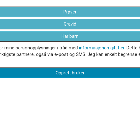
Prøver
Gravid
Har barn
dler mine personopplysninger i tråd med
informasjonen gitt her
. Dette 
iktigste partnere, også via e-post og SMS. Jeg kan enkelt begrense el
Opprett bruker