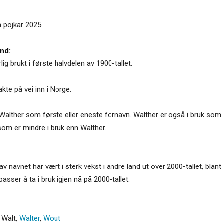
n pojkar 2025.
and:
ig brukt i første halvdelen av 1900-tallet.
kte på vei inn i Norge.
alther som første eller eneste fornavn. Walther er også i bruk som 
som er mindre i bruk enn Walther.
 navnet har vært i sterk vekst i andre land ut over 2000-tallet, blant
passer å ta i bruk igjen nå på 2000-tallet.
,
Walt
,
Walter
,
Wout