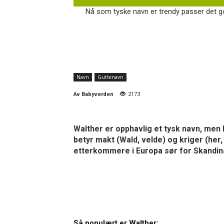
Nå som tyske navn er trendy passer det god
Navn
Guttenavn
Av
Babyverden
2173
Walther er opphavlig et tysk navn, men
betyr makt (Wald, velde) og kriger (her
etterkommere i Europa sør for Skandina
Så populært er Walther: