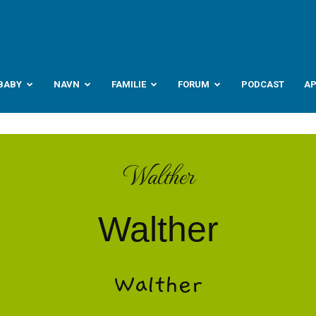
abyverden.no
BABY
NAVN
FAMILIE
FORUM
PODCAST
A
Walther
Walther
Walther