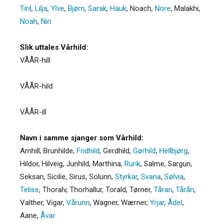
Tiril
,
Lilja
,
Ylve
,
Bjørn
,
Sarak
,
Hauk
,
Noach
,
Nore
,
Malakhi
,
Noah
,
Niri
Slik uttales Vårhild:
VÅÅR-hill
VÅÅR-hild
VÅÅR-ill
Navn i samme sjanger som Vårhild:
Arnhill
,
Brunhilde
,
Fridhild
,
Gerdhild
,
Gørhild
,
Hellbjørg
,
Hildor
,
Hilveig
,
Junhild
,
Marthina
,
Rurik
,
Salme
,
Sargun
,
Seksan
,
Sicilie
,
Sirus
,
Solunn
,
Styrkar
,
Svana
,
Sølvia
,
Telise
,
Thoralv
,
Thorhallur
,
Torald
,
Tørner
,
Tåran
,
Tårån
,
Valther
,
Vigar
,
Vårunn
,
Wagner
,
Wærner
,
Yrjar
,
Ådel
,
Aane
,
Åvar