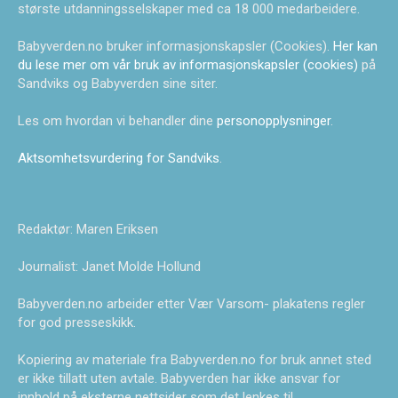
største utdanningsselskaper med ca 18 000 medarbeidere.
Babyverden.no bruker informasjonskapsler (Cookies).
Her kan
du lese mer om vår bruk av informasjonskapsler (cookies)
på
Sandviks og Babyverden sine siter.
Les om hvordan vi behandler dine
personopplysninger
.
Aktsomhetsvurdering for Sandviks
.
Redaktør: Maren Eriksen
Journalist: Janet Molde Hollund
Babyverden.no arbeider etter Vær Varsom- plakatens regler
for god presseskikk.
Kopiering av materiale fra Babyverden.no for bruk annet sted
er ikke tillatt uten avtale. Babyverden har ikke ansvar for
innhold på eksterne nettsider som det lenkes til.