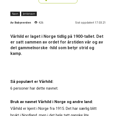
Navn
Jentenavn
Av
Babyverden
426
Sist oppdatert 17.03.21
Vårhild er laget i Norge tidlig på 1900-tallet. Det
er satt sammen av ordet for årstiden vår og av
det gammelnorske -hild som betyr strid og
kamp.
Så populært er Vårhild:
6 personer har dette navnet.
Bruk av navnet Vårhild i Norge og andre land:
Vårhild er kjent i Norge fra 1915. Det har særlig blitt
brukt i Nordland, men i det hele tatt ganske lite.