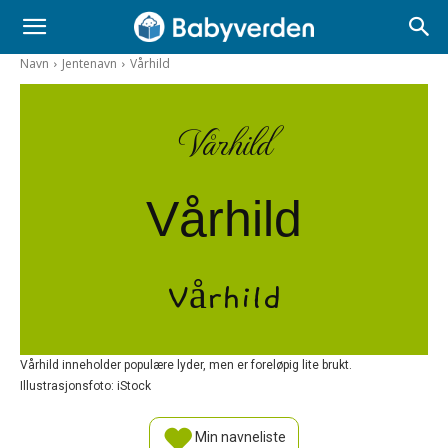
Navn
Jentenavn
Vårhild
Vårhild
Vårhild
Vårhild
Vårhild inneholder populære lyder, men er foreløpig lite brukt.
Illustrasjonsfoto: iStock
Min navneliste