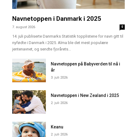
Navnetoppen i Danmark i 2025
7. august 2026
0
14. juli publiserte Danmarks Statistik topplistene for navn gitt til
nyfødte i Danmark i 2025. Alma ble det mest populære
jentenavnet, og sendte fjorårets...
Navnetoppen på Babyverden til nå i
år
3. juli 2026
Navnetoppen i New Zealand i 2025
2. juli 2026
Keanu
2. juli 2026