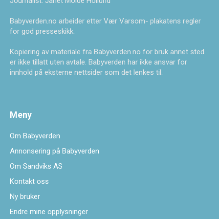
Journalist: Janet Molde Hollund
Babyverden.no arbeider etter Vær Varsom- plakatens regler
for god presseskikk.
Kopiering av materiale fra Babyverden.no for bruk annet sted
er ikke tillatt uten avtale. Babyverden har ikke ansvar for
innhold på eksterne nettsider som det lenkes til.
Meny
Om Babyverden
Annonsering på Babyverden
Om Sandviks AS
Kontakt oss
Ny bruker
Endre mine opplysninger