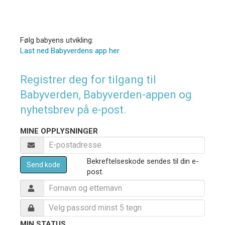
Følg babyens utvikling:
Last ned Babyverdens app her
Registrer deg for tilgang til
Babyverden, Babyverden-appen og
nyhetsbrev på e-post.
MINE OPPLYSNINGER
Bekreftelseskode sendes til din e-
Send kode
post.
MIN STATUS