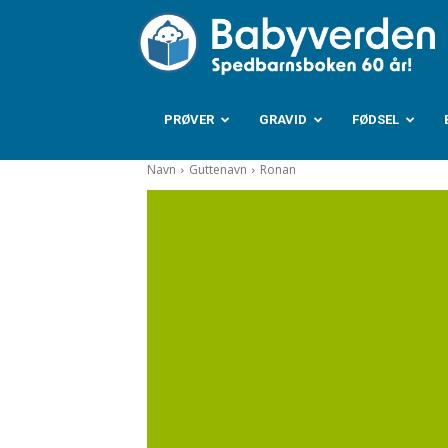
B
PRØVER
GRAVID
FØDSEL
Navn
Guttenavn
Ronan