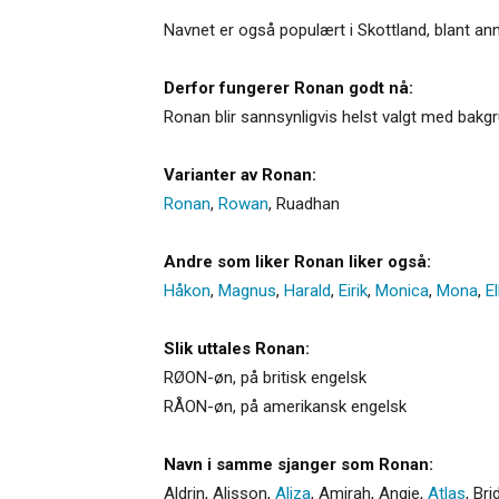
Navnet er også populært i Skottland, blant ann
Derfor fungerer Ronan godt nå:
Ronan blir sannsynligvis helst valgt med bakgru
Varianter av Ronan:
Ronan
,
Rowan
,
Ruadhan
Andre som liker Ronan liker også:
Håkon
,
Magnus
,
Harald
,
Eirik
,
Monica
,
Mona
,
El
Slik uttales Ronan:
RØON-øn, på britisk engelsk
RÅON-øn, på amerikansk engelsk
Navn i samme sjanger som Ronan:
Aldrin
,
Alisson
,
Aliza
,
Amirah
,
Angie
,
Atlas
,
Bri