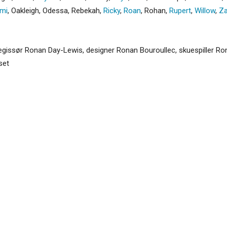
mi
,
Oakleigh
,
Odessa
,
Rebekah
,
Ricky
,
Roan
,
Rohan
,
Rupert
,
Willow
,
Z
gissør Ronan Day-Lewis, designer Ronan Bouroullec, skuespiller Ron
set