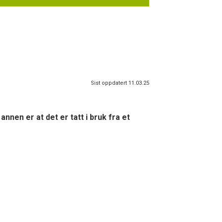
Sist oppdatert 11.03.25
annen er at det er tatt i bruk fra et