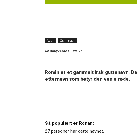
Navn
Guttenavn
Av
Babyverden
771
Rónán er et gammelt irsk guttenavn. Det b
etternavn som betyr den vesle røde.
Så populært er Ronan:
27 personer har dette navnet.