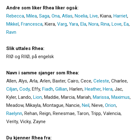
Andre som liker Rhea liker også:
Rebecca
,
Milea
,
Saga
,
Ona
,
Atlas
,
Noelia
,
Live
,
Kiana
,
Harriet
,
Mikkel
,
Francesca
,
Kiera
,
Varg
,
Yara
,
Ela
,
Nora
,
Rina
,
Love
,
Ea
,
Ravn
Slik uttales Rhea:
RIØ og RIIØ, på engelsk
Navn i samme sjanger som Rhea:
Allen
,
Alys
,
Arla
,
Arlen
,
Baxter
,
Cairo
,
Cece
,
Celeste
,
Charlee
,
Ciljan
,
Cody
,
Effy
,
Fiadh
,
Gillian
,
Harlen
,
Heather
,
Hera
,
Jac
,
Kyler
,
Lando
,
Lion
,
Maddie
,
Marcia
,
Mariah
,
Marissa
,
Maximus
,
Meadow
,
Mikayla
,
Montague
,
Nancie
,
Neil
,
Nieve
,
Orion
,
Raelynn
,
Rehan
,
Reign
,
Renesmae
,
Taron
,
Tripp
,
Valencia
,
Verity
,
Vicky
,
Zayne
Du kjenner Rhea fra: