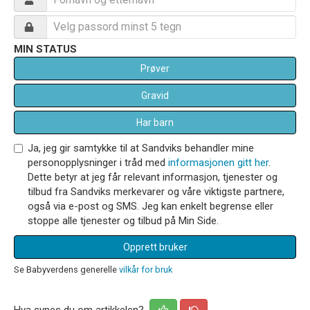
MIN STATUS
Prøver
Gravid
Har barn
Ja, jeg gir samtykke til at Sandviks behandler mine
personopplysninger i tråd med
informasjonen gitt her
.
Dette betyr at jeg får relevant informasjon, tjenester og
tilbud fra Sandviks merkevarer og våre viktigste partnere,
også via e-post og SMS. Jeg kan enkelt begrense eller
stoppe alle tjenester og tilbud på Min Side.
Opprett bruker
Se Babyverdens generelle
vilkår for bruk
Hva synes du om artikkelen?