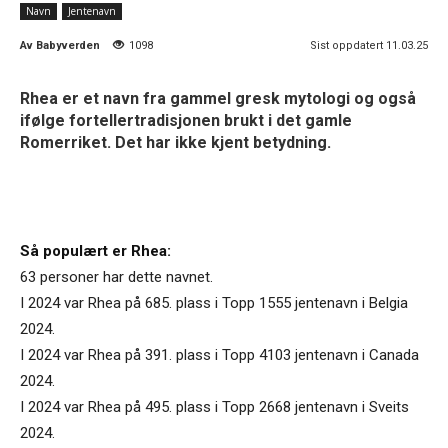
Navn
Jentenavn
Av
Babyverden
1098
Sist oppdatert 11.03.25
Rhea er et navn fra gammel gresk mytologi og også
ifølge fortellertradisjonen brukt i det gamle
Romerriket. Det har ikke kjent betydning.
Så populært er Rhea:
63 personer har dette navnet.
I 2024 var Rhea på 685. plass i Topp 1555 jentenavn i Belgia
2024.
I 2024 var Rhea på 391. plass i Topp 4103 jentenavn i Canada
2024.
I 2024 var Rhea på 495. plass i Topp 2668 jentenavn i Sveits
2024.