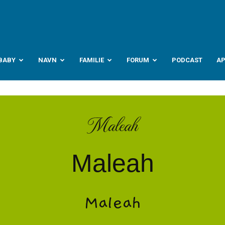
abyverden.no
BABY
NAVN
FAMILIE
FORUM
PODCAST
A
Maleah
Maleah
Maleah