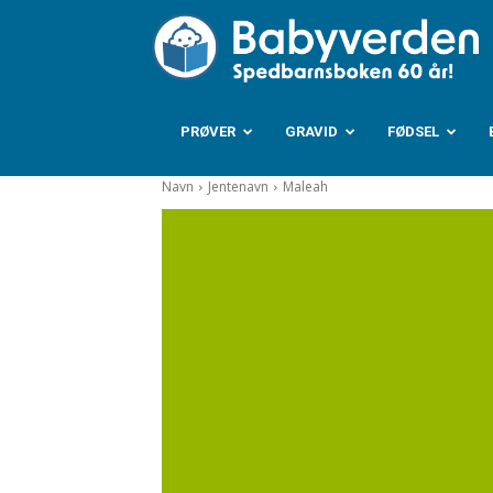
B
PRØVER
GRAVID
FØDSEL
Navn
Jentenavn
Maleah