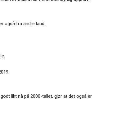
r også fra andre land.
ie.
2019.
godt likt nå på 2000-tallet, gjør at det også er