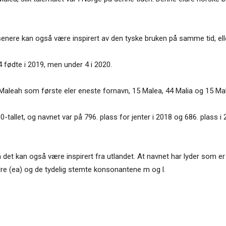
nere kan også være inspirert av den tyske bruken på samme tid, elle
4 fødte i 2019, men under 4 i 2020.
Maleah som første eler eneste fornavn, 15 Malea, 44 Malia og 15 Mal
-tallet, og navnet var på 796. plass for jenter i 2018 og 686. plass i 
n det kan også være inspirert fra utlandet. At navnet har lyder som er 
randre (ea) og de tydelig stemte konsonantene m og l.