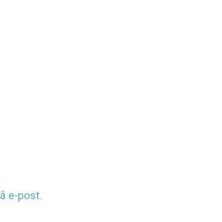
å e-post.