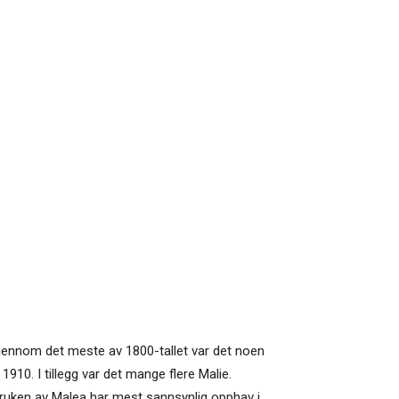
. Gjennom det meste av 1800-tallet var det noen
i 1910. I tillegg var det mange flere Malie.
 bruken av Malea har mest sannsynlig opphav i