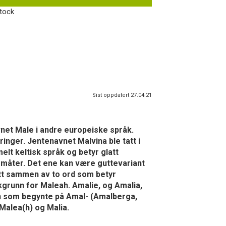
Stock
Sist oppdatert 27.04.21
avnet Male i andre europeiske språk.
inger. Jentenavnet Malvina ble tatt i
elt keltisk språk og betyr glatt
e måter. Det ene kan være guttevariant
satt sammen av to ord som betyr
kgrunn for Maleah. Amalie, og Amalia,
avn som begynte på Amal- (Amalberga,
 Malea(h) og Malia.