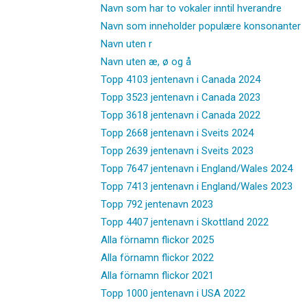
Navn som har to vokaler inntil hverandre
Navn som inneholder populære konsonanter
Navn uten r
Navn uten æ, ø og å
Topp 4103 jentenavn i Canada 2024
Topp 3523 jentenavn i Canada 2023
Topp 3618 jentenavn i Canada 2022
Topp 2668 jentenavn i Sveits 2024
Topp 2639 jentenavn i Sveits 2023
Topp 7647 jentenavn i England/Wales 2024
Topp 7413 jentenavn i England/Wales 2023
Topp 792 jentenavn 2023
Topp 4407 jentenavn i Skottland 2022
Alla förnamn flickor 2025
Alla förnamn flickor 2022
Alla förnamn flickor 2021
Topp 1000 jentenavn i USA 2022