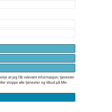
betyr at jeg får relevant informasjon, tjenester
ler stoppe alle tjenester og tilbud på Min