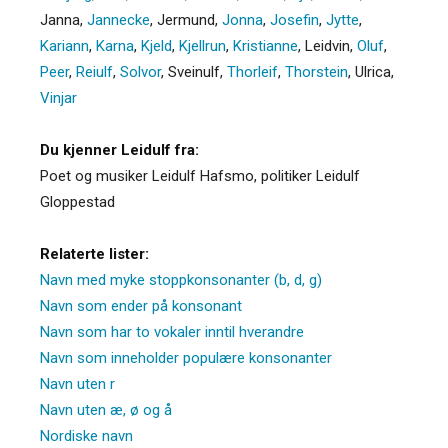
Janna
,
Jannecke
,
Jermund
,
Jonna
,
Josefin
,
Jytte
,
Kariann
,
Karna
,
Kjeld
,
Kjellrun
,
Kristianne
,
Leidvin
,
Oluf
,
Peer
,
Reiulf
,
Solvor
,
Sveinulf
,
Thorleif
,
Thorstein
,
Ulrica
,
Vinjar
Du kjenner Leidulf fra:
Poet og musiker Leidulf Hafsmo, politiker Leidulf
Gloppestad
Relaterte lister:
Navn med myke stoppkonsonanter (b, d, g)
Navn som ender på konsonant
Navn som har to vokaler inntil hverandre
Navn som inneholder populære konsonanter
Navn uten r
Navn uten æ, ø og å
Nordiske navn