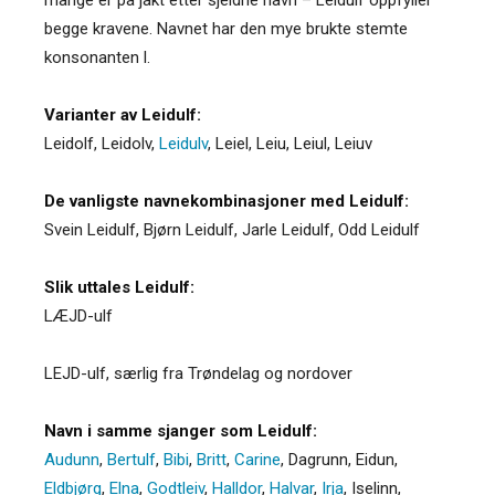
begge kravene. Navnet har den mye brukte stemte
konsonanten l.
Varianter av Leidulf:
Leidolf
,
Leidolv
,
Leidulv
,
Leiel
,
Leiu
,
Leiul
,
Leiuv
De vanligste navnekombinasjoner med Leidulf:
Svein Leidulf, Bjørn Leidulf, Jarle Leidulf, Odd Leidulf
Slik uttales Leidulf:
LÆJD-ulf
LEJD-ulf, særlig fra Trøndelag og nordover
Navn i samme sjanger som Leidulf:
Audunn
,
Bertulf
,
Bibi
,
Britt
,
Carine
,
Dagrunn
,
Eidun
,
Eldbjørg
,
Elna
,
Godtleiv
,
Halldor
,
Halvar
,
Irja
,
Iselinn
,