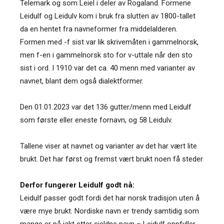
Telemark og som Leiel i deler av Rogaland. Formene
Leidulf og Leidulv kom i bruk fra slutten av 1800-tallet
da en hentet fra navneformer fra middelalderen.
Formen med -f sist var lik skrivemåten i gammelnorsk,
men f-en i gammelnorsk sto for v-uttale når den sto
sist i ord. I 1910 var det ca. 40 menn med varianter av
navnet, blant dem også dialektformer.
Den 01.01.2023 var det 136 gutter/menn med Leidulf
som første eller eneste fornavn, og 58 Leidulv.
Tallene viser at navnet og varianter av det har vært lite
brukt. Det har først og fremst vært brukt noen få steder.
Derfor fungerer Leidulf godt nå:
Leidulf passer godt fordi det har norsk tradisjon uten å
være mye brukt. Nordiske navn er trendy samtidig som
mange er på jakt etter sjeldne navn – Leidulf oppfyller