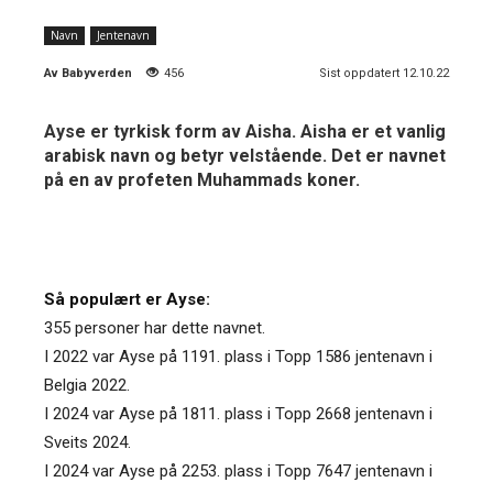
Navn
Jentenavn
Av
Babyverden
456
Sist oppdatert 12.10.22
Ayse er tyrkisk form av Aisha. Aisha er et vanlig
arabisk navn og betyr velstående. Det er navnet
på en av profeten Muhammads koner.
Så populært er Ayse:
355 personer har dette navnet.
I 2022 var Ayse på 1191. plass i Topp 1586 jentenavn i
Belgia 2022.
I 2024 var Ayse på 1811. plass i Topp 2668 jentenavn i
Sveits 2024.
I 2024 var Ayse på 2253. plass i Topp 7647 jentenavn i