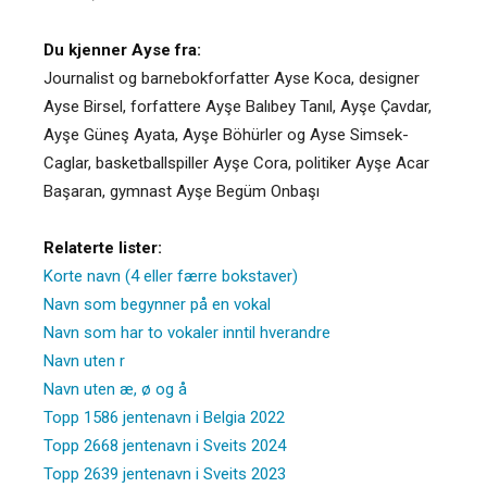
Du kjenner Ayse fra:
Journalist og barnebokforfatter Ayse Koca, designer
Ayse Birsel, forfattere Ayşe Balıbey Tanıl, Ayşe Çavdar,
Ayşe Güneş Ayata, Ayşe Böhürler og Ayse Simsek-
Caglar, basketballspiller Ayşe Cora, politiker Ayşe Acar
Başaran, gymnast Ayşe Begüm Onbaşı
Relaterte lister:
Korte navn (4 eller færre bokstaver)
Navn som begynner på en vokal
Navn som har to vokaler inntil hverandre
Navn uten r
Navn uten æ, ø og å
Topp 1586 jentenavn i Belgia 2022
Topp 2668 jentenavn i Sveits 2024
Topp 2639 jentenavn i Sveits 2023