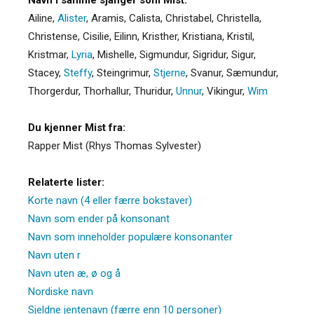
Ailine
,
Alister
,
Aramis
,
Calista
,
Christabel
,
Christella
,
Christense
,
Cisilie
,
Eilinn
,
Kristher
,
Kristiana
,
Kristil
,
Kristmar
,
Lyria
,
Mishelle
,
Sigmundur
,
Sigridur
,
Sigur
,
Stacey
,
Steffy
,
Steingrimur
,
Stjerne
,
Svanur
,
Sæmundur
,
Thorgerdur
,
Thorhallur
,
Thuridur
,
Unnur
,
Vikingur
,
Wim
Du kjenner Mist fra:
Rapper Mist (Rhys Thomas Sylvester)
Relaterte lister:
Korte navn (4 eller færre bokstaver)
Navn som ender på konsonant
Navn som inneholder populære konsonanter
Navn uten r
Navn uten æ, ø og å
Nordiske navn
Sjeldne jentenavn (færre enn 10 personer)