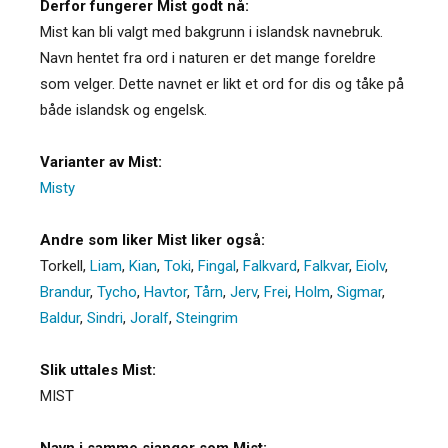
Derfor fungerer Mist godt nå:
Mist kan bli valgt med bakgrunn i islandsk navnebruk.
Navn hentet fra ord i naturen er det mange foreldre
som velger. Dette navnet er likt et ord for dis og tåke på
både islandsk og engelsk.
Varianter av Mist:
Misty
Andre som liker Mist liker også:
Torkell
,
Liam
,
Kian
,
Toki
,
Fingal
,
Falkvard
,
Falkvar
,
Eiolv
,
Brandur
,
Tycho
,
Havtor
,
Tårn
,
Jerv
,
Frei
,
Holm
,
Sigmar
,
Baldur
,
Sindri
,
Joralf
,
Steingrim
Slik uttales Mist:
MIST
Navn i samme sjanger som Mist: