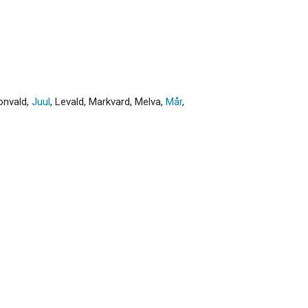
onvald
,
Juul
,
Levald
,
Markvard
,
Melva
,
Mår
,