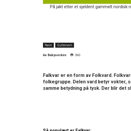
På jakt etter et sjeldent gammelt nordisk 
Navn
Guttenavn
Av
Babyverden
360
Falkvar er en form av Folkvard. Folkvard
folkegruppe. Delen vard betyr vokter, s
samme betydning på tysk. Der blir det s
Så populært er Falkvar: