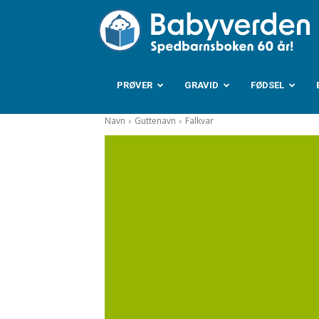
B
PRØVER
GRAVID
FØDSEL
Navn
Guttenavn
Falkvar