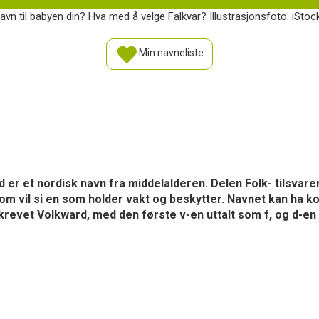
navn til babyen din? Hva med å velge Falkvar? Illustrasjonsfoto: iStoc
Min navneliste
 er et nordisk navn fra middelalderen. Delen Folk- tilsvarer
om vil si en som holder vakt og beskytter. Navnet kan ha k
krevet Volkward, med den første v-en uttalt som f, og d-en