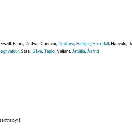
,
Evalill
,
Fanni
,
Gudvar
,
Gunnvar
,
Gustava
,
Hallkjell
,
Heimdall
,
Haavald
,
J
øgnvaldur
,
Staal
,
Såva
,
Tapio
,
Valiant
,
Årolilja
,
Åsfrid
sentralbyrå.