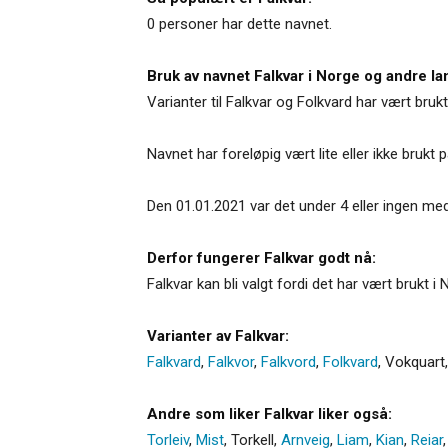
0 personer har dette navnet.
Bruk av navnet Falkvar i Norge og andre la
Varianter til Falkvar og Folkvard har vært bruk
Navnet har foreløpig vært lite eller ikke brukt 
Den 01.01.2021 var det under 4 eller ingen me
Derfor fungerer Falkvar godt nå:
Falkvar kan bli valgt fordi det har vært brukt 
Varianter av Falkvar:
Falkvard
,
Falkvor
,
Falkvord
,
Folkvard
,
Vokquart
Andre som liker Falkvar liker også:
Torleiv
,
Mist
,
Torkell
,
Arnveig
,
Liam
,
Kian
,
Reiar