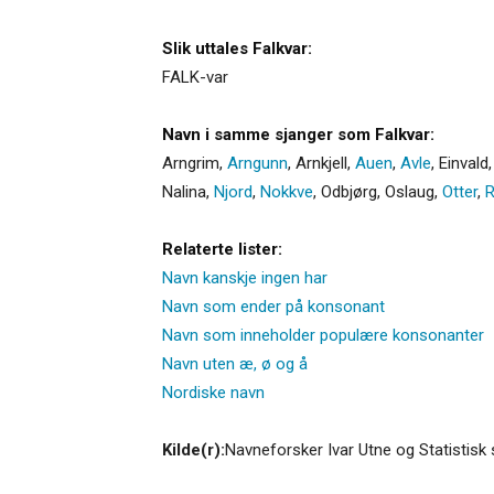
Slik uttales Falkvar:
FALK-var
Navn i samme sjanger som Falkvar:
Arngrim
,
Arngunn
,
Arnkjell
,
Auen
,
Avle
,
Einvald
Nalina
,
Njord
,
Nokkve
,
Odbjørg
,
Oslaug
,
Otter
,
R
Relaterte lister:
Navn kanskje ingen har
Navn som ender på konsonant
Navn som inneholder populære konsonanter
Navn uten æ, ø og å
Nordiske navn
Kilde(r):
Navneforsker Ivar Utne og Statistisk 