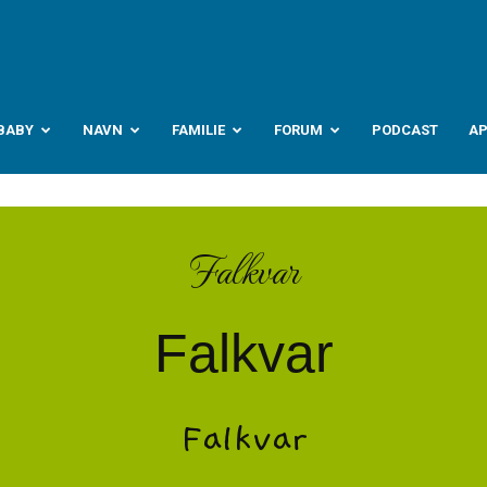
abyverden.no
BABY
NAVN
FAMILIE
FORUM
PODCAST
A
Falkvar
Falkvar
Falkvar