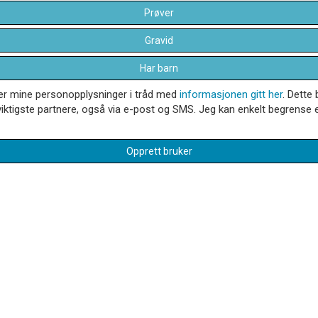
Prøver
Gravid
Har barn
dler mine personopplysninger i tråd med
informasjonen gitt her
. Dette 
iktigste partnere, også via e-post og SMS. Jeg kan enkelt begrense el
Opprett bruker