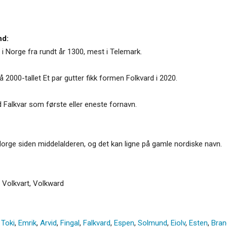
nd:
t i Norge fra rundt år 1300, mest i Telemark.
på 2000-tallet Et par gutter fikk formen Folkvard i 2020.
d Falkvar som første eller eneste fornavn.
i Norge siden middelalderen, og det kan ligne på gamle nordiske navn.
,
Volkvart
,
Volkward
,
Toki
,
Emrik
,
Arvid
,
Fingal
,
Falkvard
,
Espen
,
Solmund
,
Eiolv
,
Esten
,
Bran