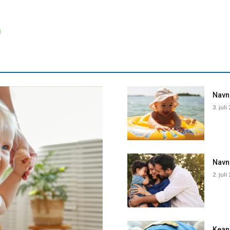
Navne
3. juli
Navn
2. juli
Kean