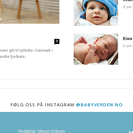
2. juli
Kiwa
0
2. juli
navn gitt til nyfødte i Danmark i
dte fjorårets...
FØLG OSS PÅ INSTAGRAM
@BABYVERDEN.NO
Redaktør: Maren Eriksen