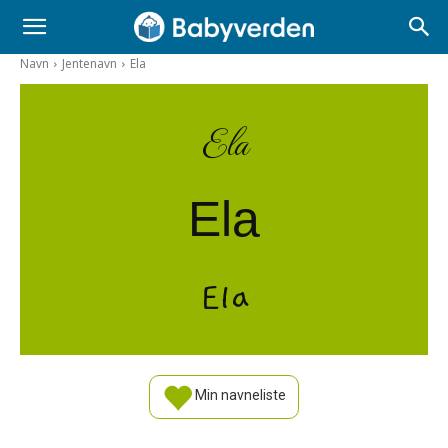
Navn
Jentenavn
Ela
Ela
Ela
Ela
Min navneliste