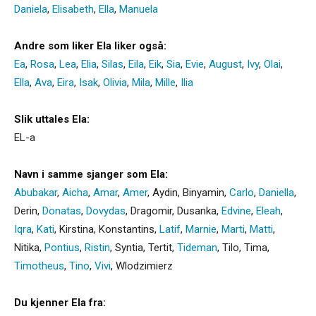
Daniela
,
Elisabeth
,
Ella
,
Manuela
Andre som liker Ela liker også:
Ea
,
Rosa
,
Lea
,
Elia
,
Silas
,
Eila
,
Eik
,
Sia
,
Evie
,
August
,
Ivy
,
Olai
,
Ella
,
Ava
,
Eira
,
Isak
,
Olivia
,
Mila
,
Mille
,
Ilia
Slik uttales Ela:
EL-a
Navn i samme sjanger som Ela:
Abubakar
,
Aicha
,
Amar
,
Amer
,
Aydin
,
Binyamin
,
Carlo
,
Daniella
,
Derin
,
Donatas
,
Dovydas
,
Dragomir
,
Dusanka
,
Edvine
,
Eleah
,
Iqra
,
Kati
,
Kirstina
,
Konstantins
,
Latif
,
Marnie
,
Marti
,
Matti
,
Nitika
,
Pontius
,
Ristin
,
Syntia
,
Tertit
,
Tideman
,
Tilo
,
Tima
,
Timotheus
,
Tino
,
Vivi
,
Wlodzimierz
Du kjenner Ela fra: