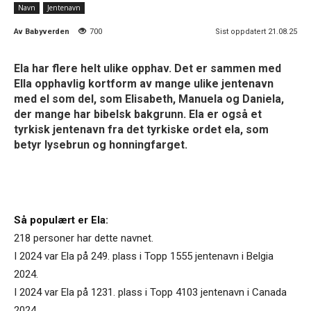
Navn
Jentenavn
Av
Babyverden
700
Sist oppdatert 21.08.25
Ela har flere helt ulike opphav. Det er sammen med
Ella opphavlig kortform av mange ulike jentenavn
med el som del, som Elisabeth, Manuela og Daniela,
der mange har bibelsk bakgrunn. Ela er også et
tyrkisk jentenavn fra det tyrkiske ordet ela, som
betyr lysebrun og honningfarget.
Så populært er Ela:
218 personer har dette navnet.
I 2024 var Ela på 249. plass i Topp 1555 jentenavn i Belgia
2024.
I 2024 var Ela på 1231. plass i Topp 4103 jentenavn i Canada
2024.