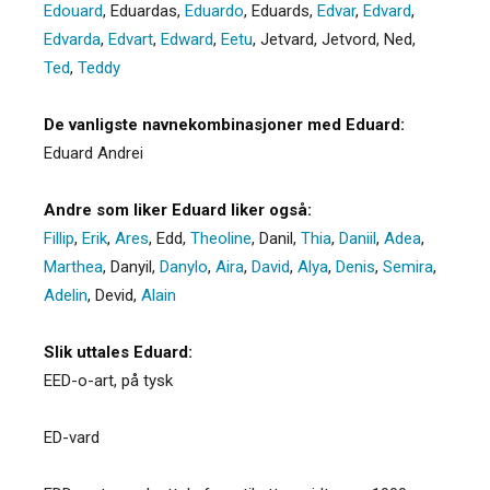
Edouard
,
Eduardas
,
Eduardo
,
Eduards
,
Edvar
,
Edvard
,
Edvarda
,
Edvart
,
Edward
,
Eetu
,
Jetvard
,
Jetvord
,
Ned
,
Ted
,
Teddy
De vanligste navnekombinasjoner med Eduard:
Eduard Andrei
Andre som liker Eduard liker også:
Fillip
,
Erik
,
Ares
,
Edd
,
Theoline
,
Danil
,
Thia
,
Daniil
,
Adea
,
Marthea
,
Danyil
,
Danylo
,
Aira
,
David
,
Alya
,
Denis
,
Semira
,
Adelin
,
Devid
,
Alain
Slik uttales Eduard:
EED-o-art, på tysk
ED-vard