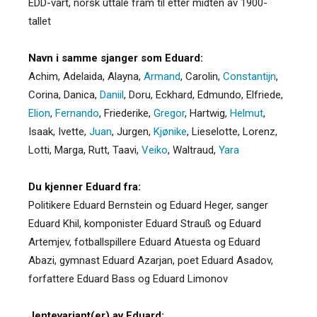
EDD-vart, norsk uttale fram til etter midten av 1900-
tallet
Navn i samme sjanger som Eduard:
Achim
,
Adelaida
,
Alayna
,
Armand
,
Carolin
,
Constantijn
,
Corina
,
Danica
,
Daniil
,
Doru
,
Eckhard
,
Edmundo
,
Elfriede
,
Elion
,
Fernando
,
Friederike
,
Gregor
,
Hartwig
,
Helmut
,
Isaak
,
Ivette
,
Juan
,
Jurgen
,
Kjønike
,
Lieselotte
,
Lorenz
,
Lotti
,
Marga
,
Rutt
,
Taavi
,
Veiko
,
Waltraud
,
Yara
Du kjenner Eduard fra:
Politikere Eduard Bernstein og Eduard Heger, sanger
Eduard Khil, komponister Eduard Strauß og Eduard
Artemjev, fotballspillere Eduard Atuesta og Eduard
Abazi, gymnast Eduard Azarjan, poet Eduard Asadov,
forfattere Eduard Bass og Eduard Limonov
Jentevariant(er) av Eduard: